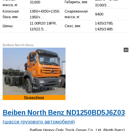
31000
Габариты, мм:
масса, кг:
3100/3…
1950+
4350+
1350,
Колесная
Снаряженная
9400
база, мм:
1950+
…
масса, кг:
11.00R20 18PR,
1435/2785,
Шины:
Свес, мм:
11R22.5…
1435/2485
Beiben North Benz
13
Подробнее
Beiben North Benz ND1250BD5J6Z03
(шасси грузового автомобиля)
BeiBen Heavy-Duty Truck Group Co., Ltd. (North Benz)