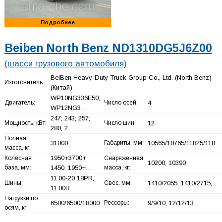
Подробнее
Beiben North Benz ND1310DG5J6Z00
(шасси грузового автомобиля)
BeiBen Heavy-Duty Truck Group Co., Ltd. (North Benz)
Изготовитель:
(Китай)
WP10NG336E50;
Двигатель:
Число осей:
4
WP12NG3…
247; 243; 257;
Мощность, кВт:
Число шин:
12
280; 2…
Полная
31000
Габариты, мм:
10565/10765/11825/118…
масса, кг:
1950+
3700+
Колесная
Снаряженная
10200, 10390
база, мм:
1450, 1950+
…
масса, кг:
11.00-20 18PR,
Шины:
Свес, мм:
1410/2055, 1410/2715,…
11.00R…
Нагрузки по
6500/6500/18000
Рессоры:
9/9/10, 12/12/13
осям, кг: