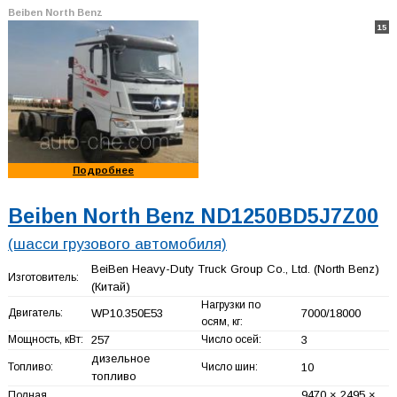
Beiben North Benz
15
Подробнее
Beiben North Benz ND1250BD5J7Z00
(шасси грузового автомобиля)
BeiBen Heavy-Duty Truck Group Co., Ltd. (North Benz)
Изготовитель:
(Китай)
Нагрузки по
Двигатель:
WP10.350E53
7000/18000
осям, кг:
Мощность, кВт:
257
Число осей:
3
дизельное
Топливо:
Число шин:
10
топливо
9470 × 2495 ×
Полная