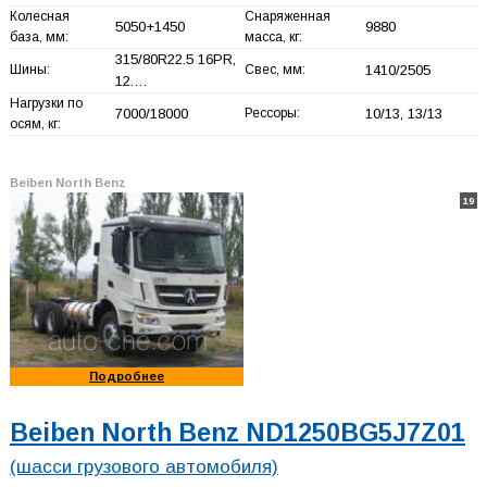
Колесная
Снаряженная
5050+
1450
9880
база, мм:
масса, кг:
315/80R22.5 16PR,
Шины:
Свес, мм:
1410/2505
12.…
Нагрузки по
7000/18000
Рессоры:
10/13, 13/13
осям, кг:
Beiben North Benz
19
Подробнее
Beiben North Benz ND1250BG5J7Z01
(шасси грузового автомобиля)