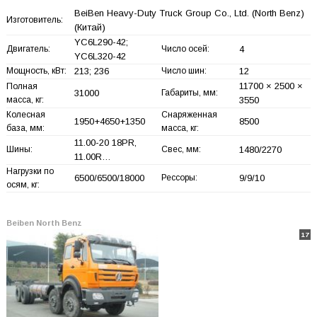
BeiBen Heavy-Duty Truck Group Co., Ltd. (North Benz)
Изготовитель:
(Китай)
YC6L290-42;
Двигатель:
Число осей:
4
YC6L320-42
Мощность, кВт:
213; 236
Число шин:
12
11700 × 2500 ×
Полная
31000
Габариты, мм:
масса, кг:
3550
Колесная
Снаряженная
1950+
4650+
1350
8500
база, мм:
масса, кг:
11.00-20 18PR,
Шины:
Свес, мм:
1480/2270
11.00R…
Нагрузки по
6500/6500/18000
Рессоры:
9/9/10
осям, кг:
Beiben North Benz
17