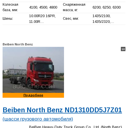
Колесная
Снаряженная
4100, 4500, 4800
6200, 6250, 6300
база, мм:
масса, кг:
10.00R20 16PR,
1435/2100,
Шины:
Свес, мм:
11.00R…
1435/2320,…
Beiben North Benz
10
Подробнее
Beiben North Benz ND1310DD5J7Z01
(шасси грузового автомобиля)
BeiBen Heavy-Duty Truck Group Co., Ltd. (North Benz)