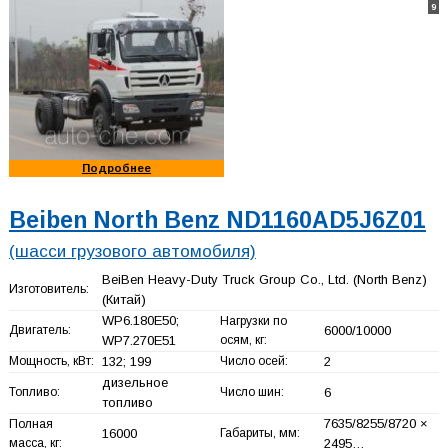
9
Подробнее
Beiben North Benz ND1160AD5J6Z01
(шасси грузового автомобиля)
BeiBen Heavy-Duty Truck Group Co., Ltd. (North Benz)
Изготовитель:
(Китай)
WP6.180E50;
Нагрузки по
Двигатель:
6000/10000
WP7.270E51
осям, кг:
Мощность, кВт:
132; 199
Число осей:
2
дизельное
Топливо:
Число шин:
6
топливо
7635/8255/8720 ×
Полная
16000
Габариты, мм:
масса, кг:
2495…