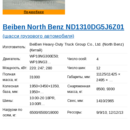
Подробнее
Beiben North Benz ND1310DG5J6Z01
(шасси грузового автомобиля)
BeiBen Heavy-Duty Truck Group Co., Ltd. (North Benz)
Изготовитель:
(Китай)
WP10NG300E50;
Двигатель:
Число осей:
4
WP10NG3…
Мощность, кВт:
220; 247; 280
Число шин:
12
11125/11425 ×
Полная
31000
Габариты, мм:
масса, кг:
2495 × …
1950+
3450+
1350,
Колесная
Снаряженная
8500, 9300
база, мм:
1950+
…
масса, кг:
10.00-20 18PR,
Шины:
Свес, мм:
1410/2965
10.00R…
Нагрузки по
6500/6500/18000
Рессоры:
9/9/10, 12/12/13
осям, кг: