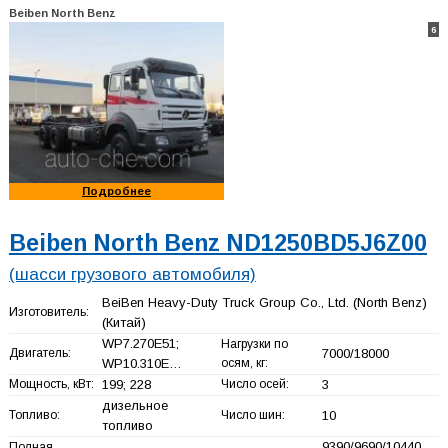
Beiben North Benz
6
Подробнее
Beiben North Benz ND1250BD5J6Z00
(шасси грузового автомобиля)
BeiBen Heavy-Duty Truck Group Co., Ltd. (North Benz)
Изготовитель:
(Китай)
WP7.270E51;
Нагрузки по
Двигатель:
7000/18000
WP10.310E…
осям, кг:
Мощность, кВт:
199; 228
Число осей:
3
дизельное
Топливо:
Число шин:
10
топливо
9390/9690/10440
Полная