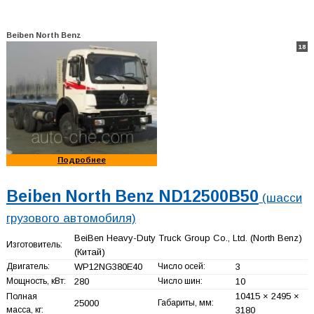
Beiben North Benz
18
Подробнее
Beiben North Benz ND12500B50
(шасси
грузового автомобиля)
BeiBen Heavy-Duty Truck Group Co., Ltd. (North Benz)
Изготовитель:
(Китай)
Двигатель:
WP12NG380E40
Число осей:
3
Мощность, кВт:
280
Число шин:
10
10415 × 2495 ×
Полная
25000
Габариты, мм:
масса, кг:
3180