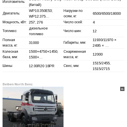
Изготовитель:
(Китай)
WP10.350E53;
Нагрузки по
Двигатель:
6500/6500/18000
WP12.375…
осям, кг:
Мощность, кВт:
257; 276
Число осей:
4
дизельное
Топливо:
Число шин:
12
топливо
11930/11970 ×
Полная
31000
Габариты, мм:
масса, кг:
2495 × …
1500+
4750+
1450,
Колесная
Снаряженная
12000
база, мм:
1500+
…
масса, кг:
1515/2455,
Шины:
12.00R20 18PR
Свес, мм:
1515/2715
Beiben North Benz
11