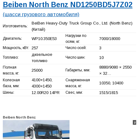
Beiben North Benz ND1250BD5J7Z02
(шасси грузового автомобиля)
BeiBen Heavy-Duty Truck Group Co., Ltd. (North Benz)
Изготовитель:
(Китай)
Нагрузки по
Двигатель:
WP10.350E53
7000/18000
осям, кг:
Мощность, кВт:
257
Число осей:
3
дизельное
Топливо:
Число шин:
10
топливо
8880/9080 × 2550
Полная
25000
Габариты, мм:
масса, кг:
× 32…
4100+
1450,
Колесная
Снаряженная
10350, 10400
база, мм:
4300+
1450
масса, кг:
Шины:
12.00R20 14PR
Свес, мм:
1515/1815
Beiben North Benz
2