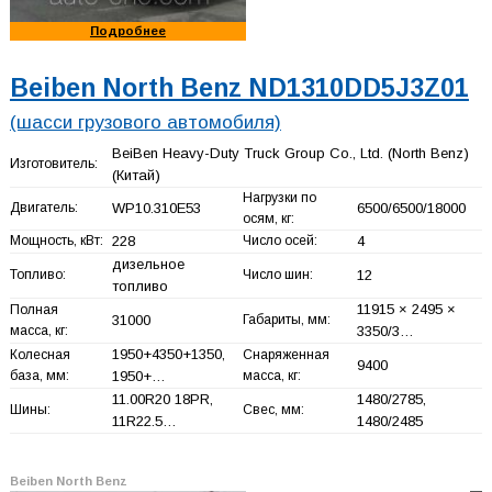
Подробнее
Beiben North Benz ND1310DD5J3Z01
(шасси грузового автомобиля)
BeiBen Heavy-Duty Truck Group Co., Ltd. (North Benz)
Изготовитель:
(Китай)
Нагрузки по
Двигатель:
WP10.310E53
6500/6500/18000
осям, кг:
Мощность, кВт:
228
Число осей:
4
дизельное
Топливо:
Число шин:
12
топливо
11915 × 2495 ×
Полная
31000
Габариты, мм:
масса, кг:
3350/3…
1950+
4350+
1350,
Колесная
Снаряженная
9400
база, мм:
1950+
…
масса, кг:
11.00R20 18PR,
1480/2785,
Шины:
Свес, мм:
11R22.5…
1480/2485
Beiben North Benz