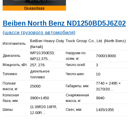
Подробнее
Beiben North Benz ND1250BD5J6Z02
(шасси грузового автомобиля)
BeiBen Heavy-Duty Truck Group Co., Ltd. (North Benz)
Изготовитель:
(Китай)
WP10.350E53;
Нагрузки по
Двигатель:
7000/18000
WP12.375…
осям, кг:
Мощность, кВт:
257; 276
Число осей:
3
дизельное
Топливо:
Число шин:
10
топливо
7740 × 2495 ×
Полная
25000
Габариты, мм:
масса, кг:
3170/30…
Колесная
Снаряженная
3800+
1450
9940
база, мм:
масса, кг:
11.00R20 16PR,
Шины:
Свес, мм:
1435/1055
12.00R…