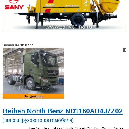
Beiben North Benz
4
Подробнее
Beiben North Benz ND1160AD4J7Z02
(шасси грузового автомобиля)
BeiBen Heavy-Duty Truck Group Co., Ltd. (North Benz)