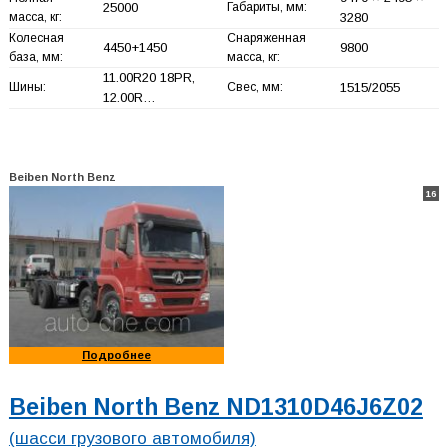
25000
Габариты, мм:
масса, кг:
3280
Колесная
Снаряженная
4450+
1450
9800
база, мм:
масса, кг:
11.00R20 18PR,
Шины:
Свес, мм:
1515/2055
12.00R…
Beiben North Benz
16
Подробнее
Beiben North Benz ND1310D46J6Z02
(шасси грузового автомобиля)