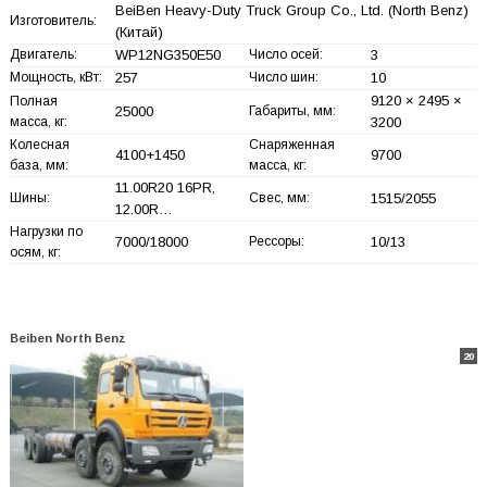
BeiBen Heavy-Duty Truck Group Co., Ltd. (North Benz)
Изготовитель:
(Китай)
Двигатель:
WP12NG350E50
Число осей:
3
Мощность, кВт:
257
Число шин:
10
9120 × 2495 ×
Полная
25000
Габариты, мм:
масса, кг:
3200
Колесная
Снаряженная
4100+
1450
9700
база, мм:
масса, кг:
11.00R20 16PR,
Шины:
Свес, мм:
1515/2055
12.00R…
Нагрузки по
7000/18000
Рессоры:
10/13
осям, кг:
Beiben North Benz
20