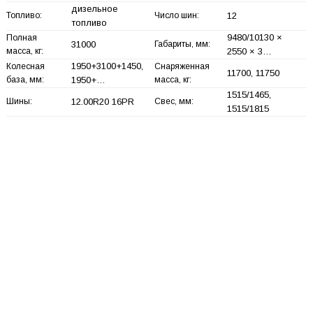
дизельное
Топливо:
Число шин:
12
топливо
9480/10130 ×
Полная
31000
Габариты, мм:
масса, кг:
2550 × 3…
1950+
3100+
1450,
Колесная
Снаряженная
11700, 11750
база, мм:
1950+
…
масса, кг:
1515/1465,
Шины:
12.00R20 16PR
Свес, мм:
1515/1815