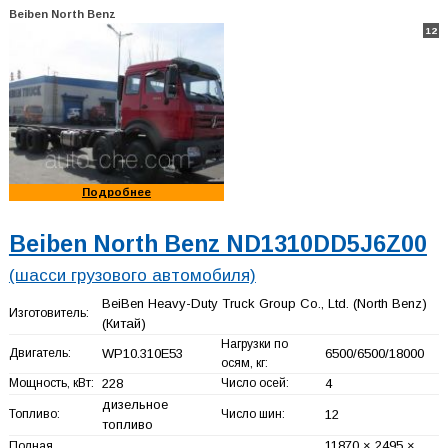
Beiben North Benz
12
Подробнее
Beiben North Benz ND1310DD5J6Z00
(шасси грузового автомобиля)
BeiBen Heavy-Duty Truck Group Co., Ltd. (North Benz)
Изготовитель:
(Китай)
Нагрузки по
Двигатель:
WP10.310E53
6500/6500/18000
осям, кг:
Мощность, кВт:
228
Число осей:
4
дизельное
Топливо:
Число шин:
12
топливо
11870 × 2495 ×
Полная