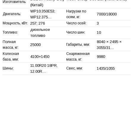
Изготовитель:
(Китай)
WP10.350E53;
Нагрузки по
Двигатель:
7000/18000
WP12.375…
осям, кг:
Мощность, кВт:
257; 276
Число осей:
3
дизельное
Топливо:
Число шин:
10
топливо
8040 × 2495 ×
Полная
25000
Габариты, мм:
масса, кг:
3055/31…
Колесная
Снаряженная
4100+
1450
9980
база, мм:
масса, кг:
11.00R20 18PR,
Шины:
Свес, мм:
1435/1055
12.00R…