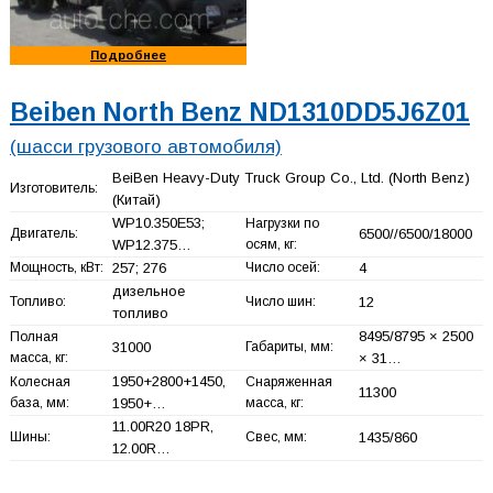
Подробнее
Beiben North Benz ND1310DD5J6Z01
(шасси грузового автомобиля)
BeiBen Heavy-Duty Truck Group Co., Ltd. (North Benz)
Изготовитель:
(Китай)
WP10.350E53;
Нагрузки по
Двигатель:
6500//6500/18000
WP12.375…
осям, кг:
Мощность, кВт:
257; 276
Число осей:
4
дизельное
Топливо:
Число шин:
12
топливо
8495/8795 × 2500
Полная
31000
Габариты, мм:
масса, кг:
× 31…
1950+
2800+
1450,
Колесная
Снаряженная
11300
база, мм:
1950+
…
масса, кг:
11.00R20 18PR,
Шины:
Свес, мм:
1435/860
12.00R…