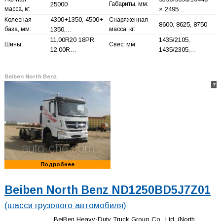
25000
Габариты, мм:
масса, кг:
× 2495…
4300+
1350, 4500+
Колесная
Снаряженная
8600, 8625, 8750
база, мм:
1350,…
масса, кг:
11.00R20 18PR,
1435/2105,
Шины:
Свес, мм:
12.00R…
1435/2305,…
Beiben North Benz
7
Подробнее
Beiben North Benz ND1250BD5J7Z01
(шасси грузового автомобиля)
BeiBen Heavy-Duty Truck Group Co., Ltd. (North