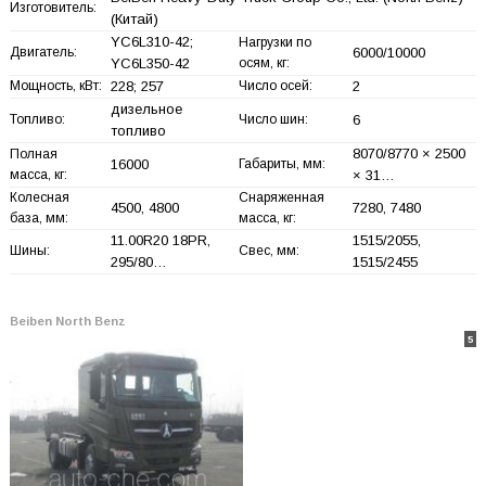
Изготовитель:
(Китай)
YC6L310-42;
Нагрузки по
Двигатель:
6000/10000
YC6L350-42
осям, кг:
Мощность, кВт:
228; 257
Число осей:
2
дизельное
Топливо:
Число шин:
6
топливо
8070/8770 × 2500
Полная
16000
Габариты, мм:
масса, кг:
× 31…
Колесная
Снаряженная
4500, 4800
7280, 7480
база, мм:
масса, кг:
11.00R20 18PR,
1515/2055,
Шины:
Свес, мм:
295/80…
1515/2455
Beiben North Benz
5