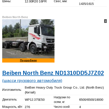
Шины:
12.00R20 16PR
Свес, мм:
1435/1615
Beiben North Benz
3
Подробнее
Beiben North Benz ND1310DD5J7Z02
(шасси грузового автомобиля)
BeiBen Heavy-Duty Truck Group Co., Ltd. (North Benz)
Изготовитель:
(Китай)
Нагрузки по
Двигатель:
WP12.375E50
6500/6500/18000
осям, кг:
Мощность, кВт:
276
Число осей:
4