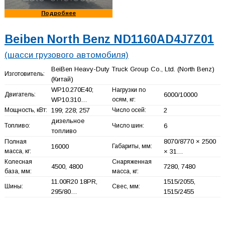
Подробнее
Beiben North Benz ND1160AD4J7Z01
(шасси грузового автомобиля)
BeiBen Heavy-Duty Truck Group Co., Ltd. (North Benz)
Изготовитель:
(Китай)
WP10.270E40;
Нагрузки по
Двигатель:
6000/10000
WP10.310…
осям, кг:
Мощность, кВт:
199; 228; 257
Число осей:
2
дизельное
Топливо:
Число шин:
6
топливо
8070/8770 × 2500
Полная
16000
Габариты, мм:
масса, кг:
× 31…
Колесная
Снаряженная
4500, 4800
7280, 7480
база, мм:
масса, кг:
11.00R20 18PR,
1515/2055,
Шины:
Свес, мм:
295/80…
1515/2455