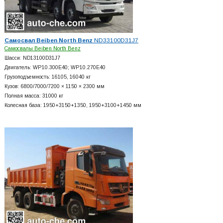
Самосвал Beiben North Benz
ND33100D31J7
Самосвалы Beiben North Benz
Шасси: ND13100D31J7
Двигатель: WP10.300E40; WP10.270E40
Грузоподъемность: 16105, 16040 кг
Кузов: 6800/7000/7200 × 1150 × 2300 мм
Полная масса: 31000 кг
Колесная база: 1950+
3150+
1350, 1950+
3100+
1450 мм