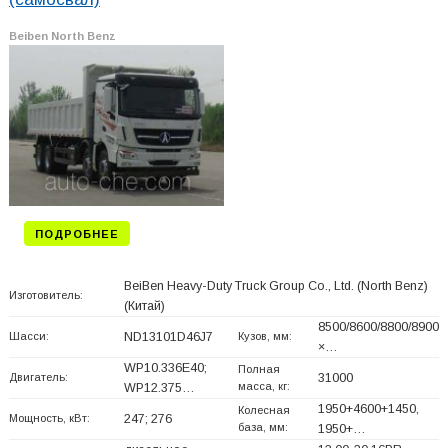
Beiben North Benz
ПОДРОБНЕЕ
BeiBen Heavy-Duty Truck Group Co., Ltd. (North Benz)
Изготовитель:
(Китай)
8500/8600/8800/8900
Шасси:
ND13101D46J7
Кузов, мм:
×…
WP10.336E40;
Полная
Двигатель:
31000
масса, кг:
WP12.375…
1950+
4600+
1450,
Колесная
Мощность, кВт:
247; 276
база, мм:
1950+
…