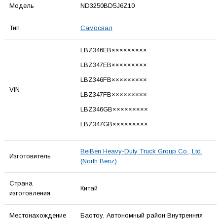
Модель
ND3250BD5J6Z10
Тип
Самосвал
LBZ346EB×××××××××
LBZ347EB×××××××××
LBZ346FB×××××××××
VIN
LBZ347FB×××××××××
LBZ346GB×××××××××
LBZ347GB×××××××××
BeiBen Heavy-Duty Truck Group Co., Ltd.
Изготовитель
(North Benz)
Страна
Китай
изготовления
Местонахождение
Баотоу, Автономный район Внутренняя