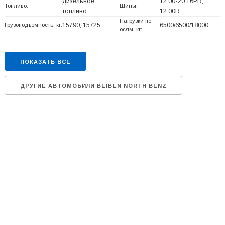
дизельное
12.00-20 16PR,
Топливо:
Шины:
топливо
12.00R…
Нагрузки по
Грузоподъемность, кг:
15790, 15725
6500/6500/18000
осям, кг:
ПОКАЗАТЬ ВСЕ
ДРУГИЕ АВТОМОБИЛИ BEIBEN NORTH BENZ