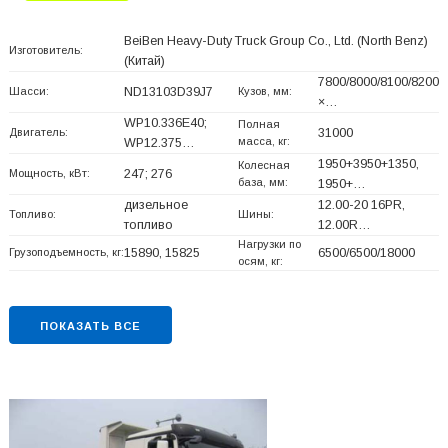
BeiBen Heavy-Duty Truck Group Co., Ltd. (North Benz)
Изготовитель:
(Китай)
7800/8000/8100/8200
Шасси:
ND13103D39J7
Кузов, мм:
×…
WP10.336E40;
Полная
Двигатель:
31000
масса, кг:
WP12.375…
1950+
3950+
1350,
Колесная
Мощность, кВт:
247; 276
база, мм:
1950+
…
дизельное
12.00-20 16PR,
Топливо:
Шины:
топливо
12.00R…
Нагрузки по
Грузоподъемность, кг:
15890, 15825
6500/6500/18000
осям, кг:
ПОКАЗАТЬ ВСЕ