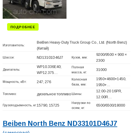
ПОДРОБНЕЕ
BeiBen Heavy-Duty Truck Group Co., Ltd. (North Benz)
Изготовитель:
(Китай)
9200/9500 × 900 ×
Шасси:
ND13101D46J7
Кузов, мм:
2300
WP10.336E40;
Полная
Двигатель:
31000
масса, кг:
WP12.375…
1950+
4600+
1450,
Колесная
Мощность, кВт:
247; 276
база, мм:
1950+
…
12.00-20 16PR,
Топливо:
дизельное топливо
Шины:
12.00R…
Нагрузки по
Грузоподъемность, кг:
15790, 15725
6500/6500/18000
осям, кг:
Beiben North Benz ND33101D46J7
(самосвал)