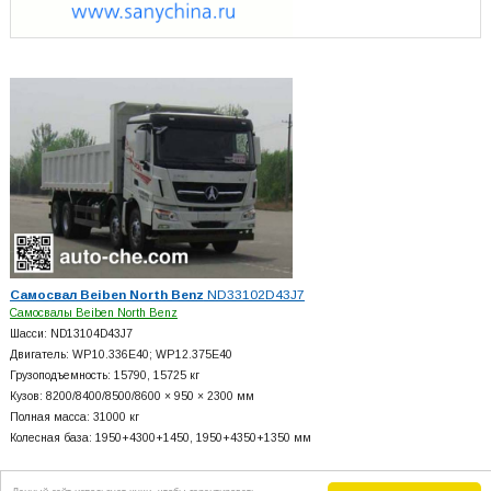
Самосвал Beiben North Benz
ND33102D43J7
Самосвалы Beiben North Benz
Шасси: ND13104D43J7
Двигатель: WP10.336E40; WP12.375E40
Грузоподъемность: 15790, 15725 кг
Кузов: 8200/8400/8500/8600 × 950 × 2300 мм
Полная масса: 31000 кг
Колесная база: 1950+
4300+
1450, 1950+
4350+
1350 мм
Данный сайт использует куки, чтобы гарантировать