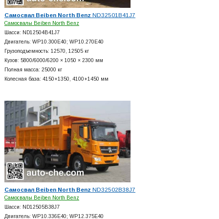
Самосвал Beiben North Benz
ND32501B41J7
Самосвалы Beiben North Benz
Шасси: ND12504B41J7
Двигатель: WP10.300E40; WP10.270E40
Грузоподъемность: 12570, 12505 кг
Кузов: 5800/6000/6200 × 1050 × 2300 мм
Полная масса: 25000 кг
Колесная база: 4150+
1350, 4100+
1450 мм
Самосвал Beiben North Benz
ND32502B38J7
Самосвалы Beiben North Benz
Шасси: ND12505B38J7
Двигатель: WP10.336E40; WP12.375E40