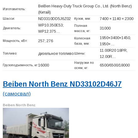
BeiBen Heavy-Duty Truck Group Co., Ltd. (North Benz)
Изготовитель:
(Китай)
Шасси:
ND3310DD5J6Z02
Кузов, мм:
7400 × 1140 × 2300
WP10.350E53;
Полная
Двигатель:
31000
масса, кг:
WP12.375…
1950+
3400+
1450,
Колесная
Мощность, кВт:
257; 276
база, мм:
1950+
…
11.00R20 18PR,
Топливо:
дизельное топливо
Шины:
12.00R…
Нагрузки по
Грузоподъемность, кг:
16000
6500/6500/18000
осям, кг:
Beiben North Benz ND33102D46J7
(самосвал)
Beiben North Benz