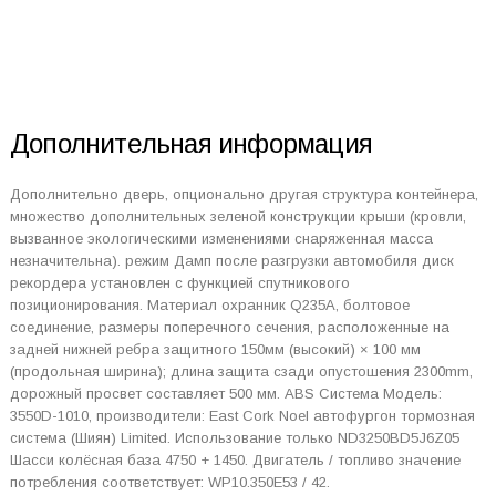
Дополнительная информация
Дополнительно дверь, опционально другая структура контейнера,
множество дополнительных зеленой конструкции крыши (кровли,
вызванное экологическими изменениями снаряженная масса
незначительна). режим Дамп после разгрузки автомобиля диск
рекордера установлен с функцией спутникового
позиционирования. Материал охранник Q235A, болтовое
соединение, размеры поперечного сечения, расположенные на
задней нижней ребра защитного 150мм (высокий) × 100 мм
(продольная ширина); длина защита сзади опустошения 2300mm,
дорожный просвет составляет 500 мм. ABS Система Модель:
3550D-1010, производители: East Cork Noel автофургон тормозная
система (Шиян) Limited. Использование только ND3250BD5J6Z05
Шасси колёсная база 4750 + 1450. Двигатель / топливо значение
потребления соответствует: WP10.350E53 / 42.