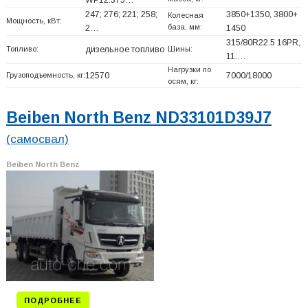
247; 276; 221; 258;
3850+
1350, 3800+
Колесная
Мощность, кВт:
база, мм:
2…
1450
315/80R22.5 16PR,
Топливо:
дизельное топливо
Шины:
11.…
Нагрузки по
Грузоподъемность, кг:
12570
7000/18000
осям, кг:
Beiben North Benz ND33101D39J7
(самосвал)
Beiben North Benz
ПОДРОБНЕЕ