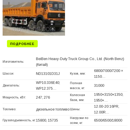
ПОДРОБНЕЕ
BeiBen Heavy-Duty Truck Group Co., Ltd. (North Benz)
Изготовитель:
(Китай)
6800/7000/7200 ×
Шасси:
ND13101D31J
Кузов, мм:
1150…
WP10.336E40;
Полная
Двигатель:
31000
масса, кг:
WP12.375…
1950+
3150+
1350,
Колесная
Мощность, кВт:
247; 276
база, мм:
1950+
…
12.00-20 16PR,
Топливо:
дизельное топливо
Шины:
12.00R…
Нагрузки по
Грузоподъемность, кг:
15800, 15735
6500/6500/18000
осям, кг: