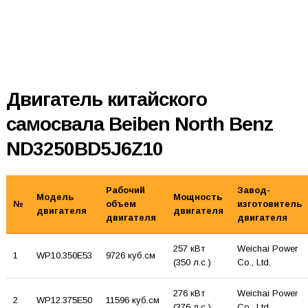
Двигатель китайского
самосвала Beiben North Benz
ND3250BD5J6Z10
Рабочий
Завод-
Модель
Мощность
№
объем
изготовитель
двигателя
двигателя
двигателя
двигателя
257 кВт
Weichai Power
1
WP10.350E53
9726 куб.см
(350 л.с.)
Co., Ltd.
276 кВт
Weichai Power
2
WP12.375E50
11596 куб.см
(376 л.с.)
Co., Ltd.