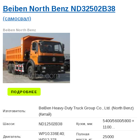
Beiben North Benz ND32502B38
(самосвал)
Beiben North Benz
ПОДРОБНЕЕ
BeiBen Heavy-Duty Truck Group Co., Ltd. (North Benz)
Изготовитель:
(Китай)
5400/5600/5800 ×
Шасси:
ND12502B38
Кузов, мм:
1100…
WP10.336E40;
Полная
Двигатель:
25000
масса, кг:
WP12.375…