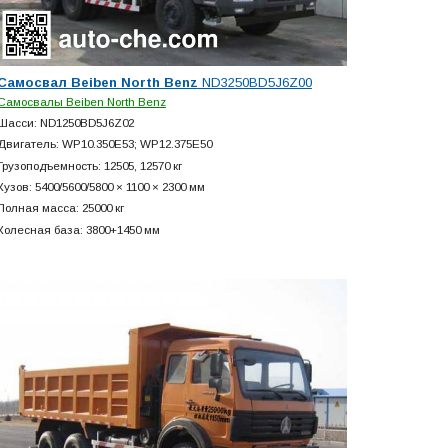
Самосвал Beiben North Benz
ND3250BD5J6Z00
Самосвалы Beiben North Benz
Шасси: ND1250BD5J6Z02
Двигатель: WP10.350E53; WP12.375E50
Грузоподъемность: 12505, 12570 кг
Кузов: 5400/5600/5800 × 1100 × 2300 мм
Полная масса: 25000 кг
Колесная база: 3800+
1450 мм