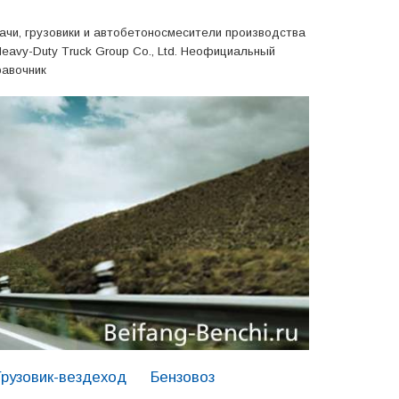
ачи, грузовики и автобетоносмесители производства
Heavy-Duty Truck Group Co., Ltd. Неофициальный
равочник
Грузовик-вездеход
Бензовоз