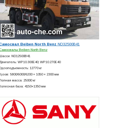
Самосвал Beiben North Benz
ND32500B41
Самосвалы Beiben North Benz
Шасси: ND12500B41
Двигатель: WP10.300E40; WP10.270E40
Грузоподъемность: 12770 кг
Кузов: 5800/6000/6200 × 1050 × 2300 мм
Полная масса: 25000 кг
Колесная база: 4150+
1350 мм