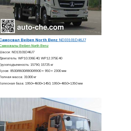
Самосвал Beiben North Benz
ND33101D46J7
Самосвалы Beiben North Benz
Шасси: ND13101D46J7
Двигатель: WP10.336E40; WP12.375E40
Грузоподъемность: 15790, 15725 кг
Кузов: 8500/8600/8800/8900 × 950 × 2300 мм
Полная масса: 31000 кг
Колесная база: 1950+
4600+
1450, 1950+
4650+
1350 мм