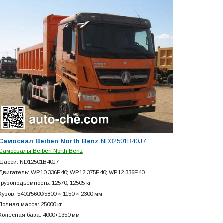
Самосвал Beiben North Benz
ND32501B40J7
Самосвалы Beiben North Benz
Шасси: ND12501B40J7
Двигатель: WP10.336E40; WP12.375E40; WP12.336E40
Грузоподъемность: 12570, 12505 кг
Кузов: 5400/5600/5800 × 1150 × 2300 мм
Полная масса: 25000 кг
Колесная база: 4000+
1350 мм