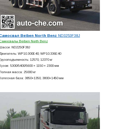
Самосвал Beiben North Benz
ND3253F38J
Самосвалы Beiben North Benz
Шасси: ND2250F38J
Двигатель: WP10.300E40; WP10.336E40
Грузоподъемность: 12570, 12370 кг
Кузов: 5300/5400/5600 × 1150 × 2300 мм
Полная масса: 25000 кг
Колесная база: 3850+
1350, 3800+
1450 мм