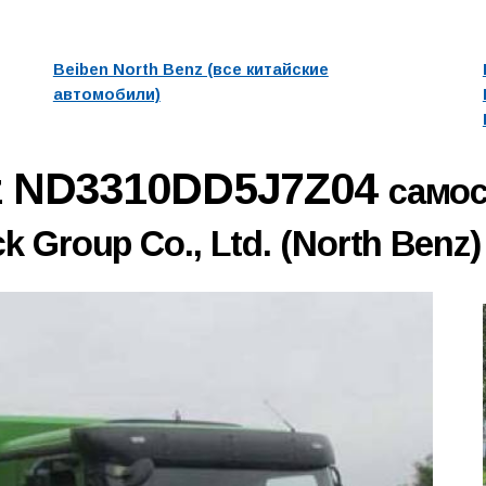
Beiben North Benz (все китайские
автомобили)
nz ND3310DD5J7Z04
самос
k Group Co., Ltd. (North Benz)