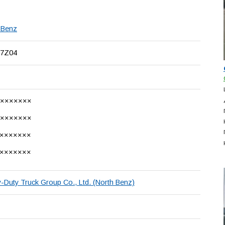
 Benz
7Z04
××××××××
××××××××
××××××××
××××××××
-Duty Truck Group Co., Ltd. (North Benz)