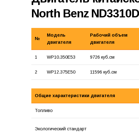
North Benz ND3310
Модель
Рабочий объем
№
двигателя
двигателя
1
WP10.350E53
9726 куб.см
2
WP12.375E50
11596 куб.см
Общие характеристики двигателя
Топливо
Экологический стандарт