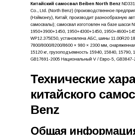
Китайский самосвал Beiben North Benz
ND3310
Co., Ltd. (North Benz) (производственное предпр
(Нэймэнгу), Китай; производит разнообразную а
самосвалы); самосвал изготовлен на базе шасси
1950+3900+1450, 1950+4300+1450, 1950+4600+145
WP12.375E50, установлена АБС, шины 11.00R20 18PR
7800/8000/8200/8600 × 980 × 2300 мм, снаряженная
15120 кг, грузоподъемность 15940, 15840, 15790, 1
GB17691-2005 Национальный V / Евро-5, GB3847-20
Технические хар
китайского самос
Benz
Общая информаци