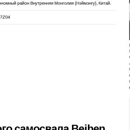
ономный район Внутренняя Монголия (Нэймэнгу), Китай.
7Z04
го самосвала Beiben