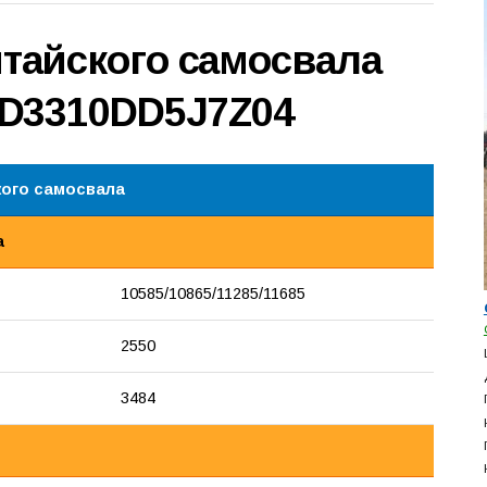
итайского самосвала
 ND3310DD5J7Z04
кого самосвала
а
10585/10865/11285/11685
2550
3484