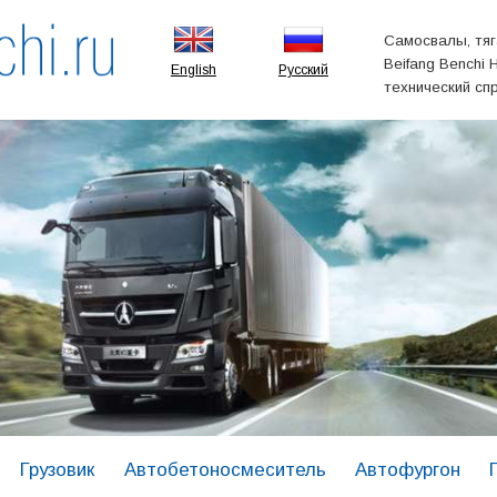
Самосвалы, тяг
Beifang Benchi 
English
Русский
технический сп
Грузовик
Автобетоносмеситель
Автофургон