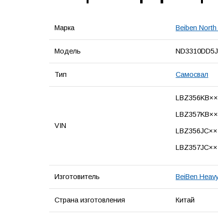
Марка
Beiben North
Модель
ND3310DD5J
Тип
Самосвал
LBZ356KB×
LBZ357KB×
VIN
LBZ356JC×
LBZ357JC×
Изготовитель
BeiBen Heavy
Страна изготовления
Китай