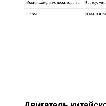
Местонахождение производства
Баотоу, Авт
Шасси
ND3310DD5J
Двигатель китайско