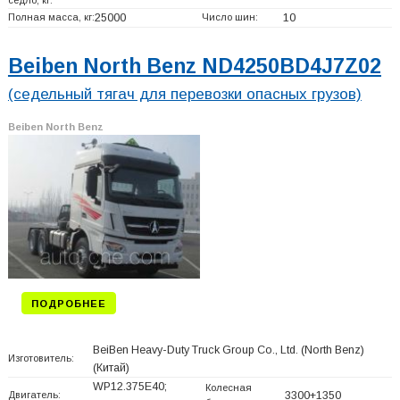
Полная масса, кг:
25000
Число шин:
10
Beiben North Benz ND4250BD4J7Z02
(седельный тягач для перевозки опасных грузов)
Beiben North Benz
ПОДРОБНЕЕ
BeiBen Heavy-Duty Truck Group Co., Ltd. (North Benz)
Изготовитель:
(Китай)
WP12.375E40;
Колесная
Двигатель:
3300+
1350