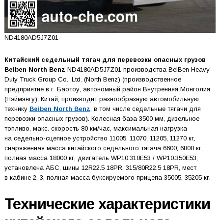
ND4180AD5J7Z01
Китайский седельный тягач для перевозки опасных грузов
Beiben North Benz
ND4180AD5J7Z01 производства BeiBen Heavy-
Duty Truck Group Co., Ltd. (North Benz) (производственное
предприятие в г. Баотоу, автономный район Внутренняя Монголия
(Нэймэнгу), Китай; производит разнообразную автомобильную
технику
Beiben North Benz
, в том числе седельные тягачи для
перевозки опасных грузов). Колесная база 3500 мм, дизельное
топливо, макс. скорость 80 км/час, максимальная нагрузка
на седельно-сцепное устройство 11005, 11070, 11205, 11270 кг,
снаряженная масса китайского седельного тягача 6600, 6800 кг,
полная масса 18000 кг, двигатель WP10.310E53 / WP10.350E53,
установлена АБС, шины 12R22.5 18PR, 315/80R22.5 18PR, мест
в кабине 2, 3, полная масса буксируемого прицепа 35005, 35205 кг.
Технические характеристики