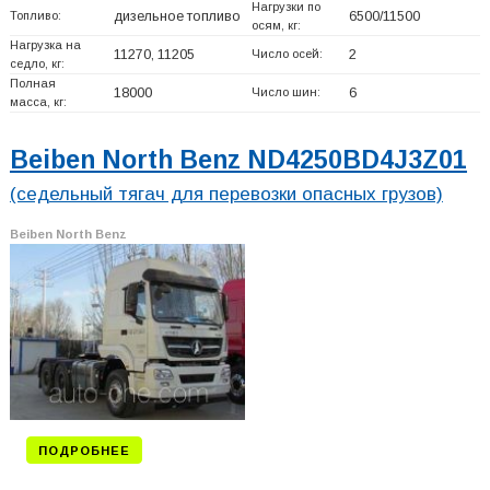
Нагрузки по
Топливо:
дизельное топливо
6500/11500
осям, кг:
Нагрузка на
11270, 11205
Число осей:
2
седло, кг:
Полная
18000
Число шин:
6
масса, кг:
Beiben North Benz ND4250BD4J3Z01
(седельный тягач для перевозки опасных грузов)
Beiben North Benz
ПОДРОБНЕЕ