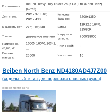
BeiBen Heavy-Duty Truck Group Co., Ltd. (North Benz)
Изготовитель:
(Китай)
WP12.375E40;
Колесная
Двигатель:
3200+
1350
база, мм:
WP12.430…
12R22.5 16PR,
Мощность, кВт:
276; 316; 338
Шины:
315/80R…
Нагрузки по
Топливо:
дизельное топливо
7000/18000
осям, кг:
16005, 16070, 16341,
Нагрузка на
Число осей:
3
седло, кг:
…
Полная
25000
Число шин:
10
масса, кг:
Beiben North Benz ND4180AD4J7Z00
(седельный тягач для перевозки опасных грузов)
Beiben North Benz