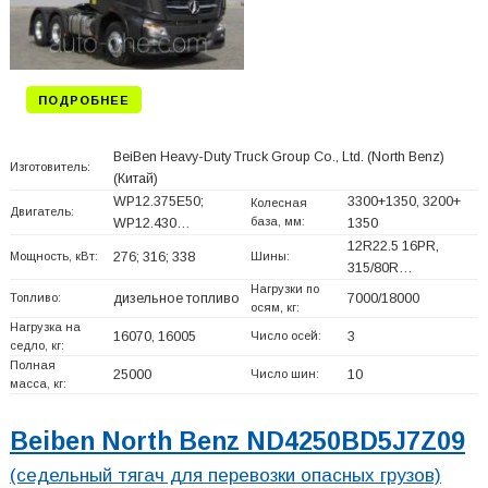
ПОДРОБНЕЕ
BeiBen Heavy-Duty Truck Group Co., Ltd. (North Benz)
Изготовитель:
(Китай)
WP12.375E50;
3300+
1350, 3200+
Колесная
Двигатель:
база, мм:
WP12.430…
1350
12R22.5 16PR,
Мощность, кВт:
276; 316; 338
Шины:
315/80R…
Нагрузки по
Топливо:
дизельное топливо
7000/18000
осям, кг:
Нагрузка на
16070, 16005
Число осей:
3
седло, кг:
Полная
25000
Число шин:
10
масса, кг:
Beiben North Benz ND4250BD5J7Z09
(седельный тягач для перевозки опасных грузов)