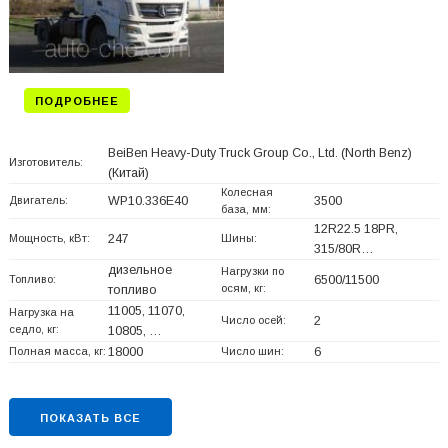
ПОДРОБНЕЕ
BeiBen Heavy-Duty Truck Group Co., Ltd. (North Benz)
Изготовитель:
(Китай)
Колесная
Двигатель:
WP10.336E40
3500
база, мм:
12R22.5 18PR,
Мощность, кВт:
247
Шины:
315/80R…
дизельное
Нагрузки по
Топливо:
6500/11500
осям, кг:
топливо
11005, 11070,
Нагрузка на
Число осей:
2
седло, кг:
10805, …
Полная масса, кг:
18000
Число шин:
6
ПОКАЗАТЬ ВСЕ