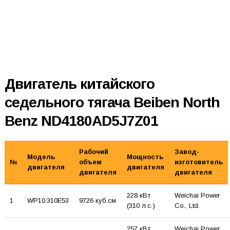
Двигатель китайского
седельного тягача Beiben North
Benz ND4180AD5J7Z01
Рабочий
Завод-
Модель
Мощность
№
объем
изготовитель
двигателя
двигателя
двигателя
двигателя
228 кВт
Weichai Power
1
WP10.310E53
9726 куб.см
(310 л.с.)
Co., Ltd.
257 кВт
Weichai Power