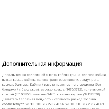
Дополнительная информация
Дополнительно половинной высоты кабины крыша, плоская кабина,
низкая крыша кабины, пелена, фланговые панели, воздух рога,
крылья, бамперы. Кабина / высота транспортного средства (без
бандажа / с бандажом): высокая крыша (3670/3722), полу-высокой
крышей (3510/3850), плоские (3470), с низким верхом (3215/3520).
Двигатель / полезная мощность / стоимость расход топлива
соответствует: WP10.310E53 / 223 / 41.56, WP10.350E53 / 252 / 41,69,
качество автомобиля / вес Седло нагрузки (2/3 человек) / квази-