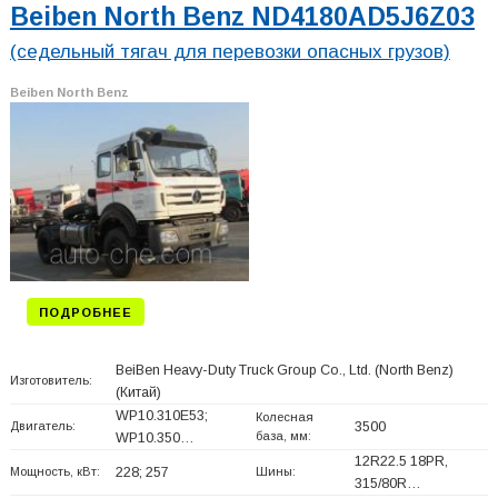
Beiben North Benz ND4180AD5J6Z03
(седельный тягач для перевозки опасных грузов)
Beiben North Benz
ПОДРОБНЕЕ
BeiBen Heavy-Duty Truck Group Co., Ltd. (North Benz)
Изготовитель:
(Китай)
WP10.310E53;
Колесная
Двигатель:
3500
база, мм:
WP10.350…
12R22.5 18PR,
Мощность, кВт:
228; 257
Шины:
315/80R…