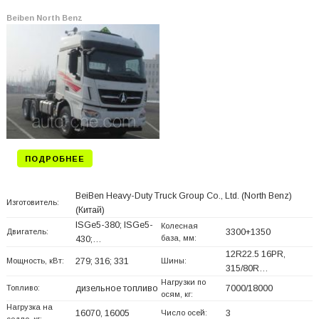
Beiben North Benz
ПОДРОБНЕЕ
BeiBen Heavy-Duty Truck Group Co., Ltd. (North Benz)
Изготовитель:
(Китай)
ISGe5-380; ISGe5-
Колесная
Двигатель:
3300+
1350
база, мм:
430;…
12R22.5 16PR,
Мощность, кВт:
279; 316; 331
Шины:
315/80R…
Нагрузки по
Топливо:
дизельное топливо
7000/18000
осям, кг:
Нагрузка на
16070, 16005
Число осей:
3
седло, кг: