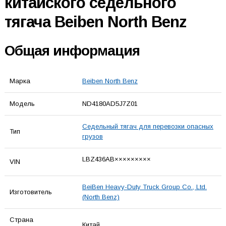
китайского седельного
тягача Beiben North Benz
Общая информация
Марка
Beiben North Benz
Модель
ND4180AD5J7Z01
Седельный тягач для перевозки опасных
Тип
грузов
LBZ436AB×××××××××
VIN
BeiBen Heavy-Duty Truck Group Co., Ltd.
Изготовитель
(North Benz)
Страна
Китай