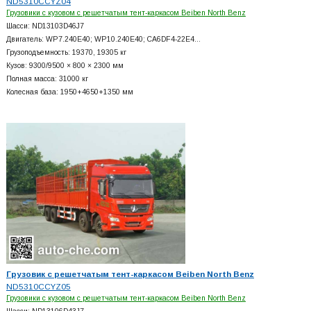
ND5310CCYZ04
Грузовики с кузовом с решетчатым тент-каркасом Beiben North Benz
Шасси: ND13103D46J7
Двигатель: WP7.240E40; WP10.240E40; CA6DF4-22E4…
Грузоподъемность: 19370, 19305 кг
Кузов: 9300/9500 × 800 × 2300 мм
Полная масса: 31000 кг
Колесная база: 1950+
4650+
1350 мм
Грузовик с решетчатым тент-каркасом Beiben North Benz
ND5310CCYZ05
Грузовики с кузовом с решетчатым тент-каркасом Beiben North Benz