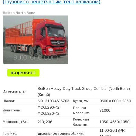
(грузовик с решетчатым тент-каркасом)
Beiben North Benz
ПОДРОБНЕЕ
BeiBen Heavy-Duty Truck Group Co., Ltd. (North Benz)
Изготовитель:
(Китай)
Шасси:
ND1310D46J6Z02
Кузов, мм:
9600 × 800 × 2350
YC6L290-42;
Полная
Двигатель:
31000
масса, кг:
YC6L320-42
Колесная
Мощность, кВт:
213; 236
1950+
4650+
1350
база, мм:
11.00-20 18PR,
Топливо:
дизельное топливо
Шины: