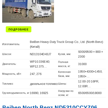
ПОДРОБНЕЕ
BeiBen Heavy-Duty Truck Group Co., Ltd. (North Benz)
Изготовитель:
(Китай)
9300/9500 × 800 ×
Шасси:
ND13104D43J7
Кузов, мм:
2300
WP10.336E40;
Полная
Двигатель:
31000
масса, кг:
WP12.375…
1950+
4300+
1450,
Колесная
Мощность, кВт:
247; 276
база, мм:
1950+
…
12.00-20 16PR,
Топливо:
дизельное топливо
Шины:
12.00R…
Нагрузки по
Грузоподъемность, кг:
16990, 16925
6500/6500/18000
осям, кг:
Beiben North Benz ND5310CCYZ06