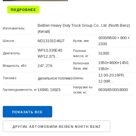
ПОДРОБНЕЕ
BeiBen Heavy-Duty Truck Group Co., Ltd. (North Benz)
Изготовитель:
(Китай)
9300/9500 × 800 ×
Шасси:
ND13101D46J7
Кузов, мм:
2300
WP10.336E40;
Полная
Двигатель:
31000
масса, кг:
WP12.375…
1950+
4600+
1450,
Колесная
Мощность, кВт:
247; 276
база, мм:
1950+
…
12.00-20 16PR,
Топливо:
дизельное топливо
Шины:
12.00R…
Нагрузки по
Грузоподъемность, кг:
16990, 16925
6500/6500/18000
осям, кг:
ПОКАЗАТЬ ВСЕ
ДРУГИЕ АВТОМОБИЛИ BEIBEN NORTH BENZ