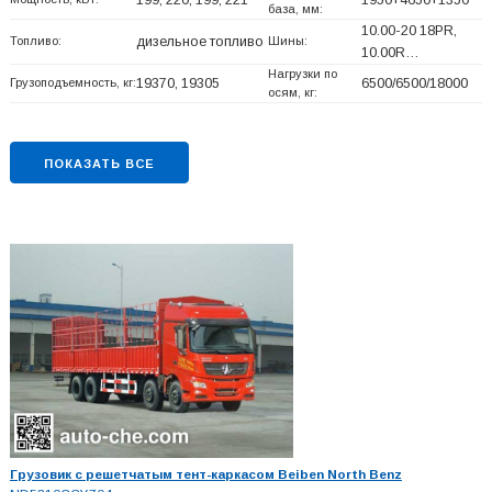
база, мм:
10.00-20 18PR,
Топливо:
дизельное топливо
Шины:
10.00R…
Нагрузки по
Грузоподъемность, кг:
19370, 19305
6500/6500/18000
осям, кг:
ПОКАЗАТЬ ВСЕ
Грузовик с решетчатым тент-каркасом Beiben North Benz