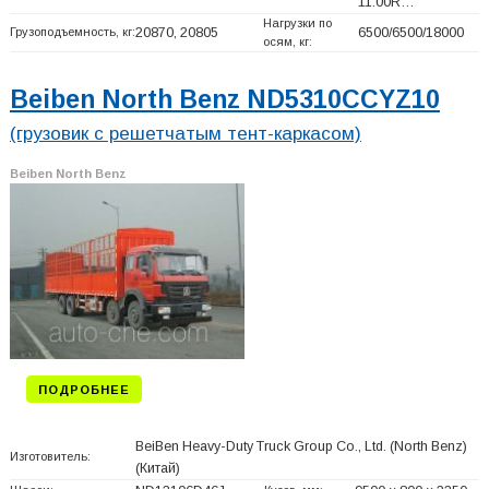
11.00R…
Нагрузки по
Грузоподъемность, кг:
20870, 20805
6500/6500/18000
осям, кг:
Beiben North Benz ND5310CCYZ10
(грузовик с решетчатым тент-каркасом)
Beiben North Benz
ПОДРОБНЕЕ
BeiBen Heavy-Duty Truck Group Co., Ltd. (North Benz)
Изготовитель:
(Китай)