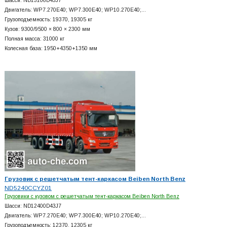
Шасси: ND13106D43J7
Двигатель: WP7.270E40; WP7.300E40; WP10.270E40;…
Грузоподъемность: 19370, 19305 кг
Кузов: 9300/9500 × 800 × 2300 мм
Полная масса: 31000 кг
Колесная база: 1950+
4350+
1350 мм
Грузовик с решетчатым тент-каркасом Beiben North Benz
ND5240CCYZ01
Грузовики с кузовом с решетчатым тент-каркасом Beiben North Benz
Шасси: ND12400D43J7
Двигатель: WP7.270E40; WP7.300E40; WP10.270E40;…
Грузоподъемность: 12370, 12305 кг