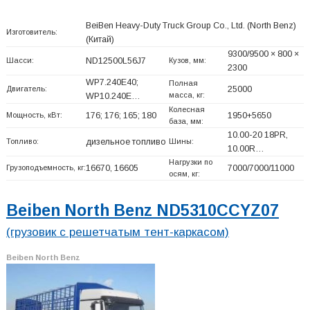
BeiBen Heavy-Duty Truck Group Co., Ltd. (North Benz)
Изготовитель:
(Китай)
9300/9500 × 800 ×
Шасси:
ND12500L56J7
Кузов, мм:
2300
WP7.240E40;
Полная
Двигатель:
25000
масса, кг:
WP10.240E…
Колесная
Мощность, кВт:
176; 176; 165; 180
1950+
5650
база, мм:
10.00-20 18PR,
Топливо:
дизельное топливо
Шины:
10.00R…
Нагрузки по
Грузоподъемность, кг:
16670, 16605
7000/7000/11000
осям, кг:
Beiben North Benz ND5310CCYZ07
(грузовик с решетчатым тент-каркасом)
Beiben North Benz