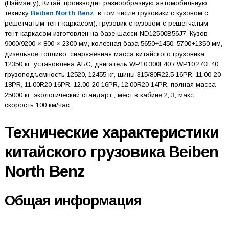
(Нэймэнгу), Китай; производит разнообразную автомобильную
технику
Beiben North Benz
, в том числе грузовики с кузовом с
решетчатым тент-каркасом); грузовик с кузовом с решетчатым
тент-каркасом изготовлен на базе шасси ND12500B56J7. Кузов
9000/9200 × 800 × 2300 мм, колесная база 5650+1450, 5700+1350 мм,
дизельное топливо, снаряженная масса китайского грузовика
12350 кг, установлена АБС, двигатель WP10.300E40 / WP10.270E40,
грузоподъемность 12520, 12455 кг, шины 315/80R22.5 16PR, 11.00-20
18PR, 11.00R20 16PR, 12.00-20 16PR, 12.00R20 14PR, полная масса
25000 кг, экологический стандарт , мест в кабине 2, 3, макс.
скорость 100 км/час.
Технические характеристики
китайского грузовика Beiben
North Benz
Общая информация