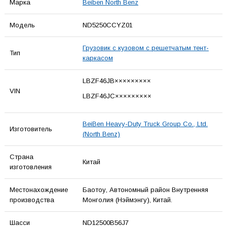
Марка
Beiben North Benz
Модель
ND5250CCYZ01
Грузовик с кузовом с решетчатым тент-
Тип
каркасом
LBZF46JB×××××××××
VIN
LBZF46JC×××××××××
BeiBen Heavy-Duty Truck Group Co., Ltd.
Изготовитель
(North Benz)
Страна
Китай
изготовления
Местонахождение
Баотоу, Автономный район Внутренняя
производства
Монголия (Нэймэнгу), Китай.
Шасси
ND12500B56J7