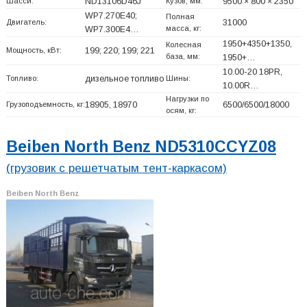
Шасси:
ND13106D46J
Кузов, мм:
9500 × 800 × 2350
WP7.270E40;
Полная
Двигатель:
31000
масса, кг:
WP7.300E4…
1950+
4350+
1350,
Колесная
Мощность, кВт:
199; 220; 199; 221
база, мм:
1950+
…
10.00-20 18PR,
Топливо:
дизельное топливо
Шины:
10.00R…
Нагрузки по
Грузоподъемность, кг:
18905, 18970
6500/6500/18000
осям, кг:
Beiben North Benz ND5310CCYZ08
(грузовик с решетчатым тент-каркасом)
Beiben North Benz