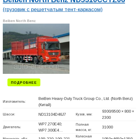
(грузовик с решетчатым тент-каркасом)
Beiben North Benz
ПОДРОБНЕЕ
BeiBen Heavy-Duty Truck Group Co., Ltd. (North Benz)
Изготовитель:
(Китай)
9300/9500 × 800 ×
Шасси:
ND13104D46J7
Кузов, мм:
2300
WP7.270E40;
Полная
Двигатель:
31000
масса, кг:
WP7.300E4…
Колесная
Мощность, кВт:
199; 220; 199; 221
1950+
4650+
1350