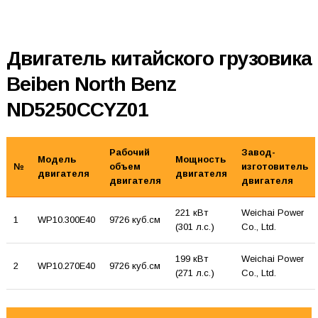
Двигатель китайского грузовика
Beiben North Benz
ND5250CCYZ01
Рабочий
Завод-
Модель
Мощность
№
объем
изготовитель
двигателя
двигателя
двигателя
двигателя
221 кВт
Weichai Power
1
WP10.300E40
9726 куб.см
(301 л.с.)
Co., Ltd.
199 кВт
Weichai Power
2
WP10.270E40
9726 куб.см
(271 л.с.)
Co., Ltd.