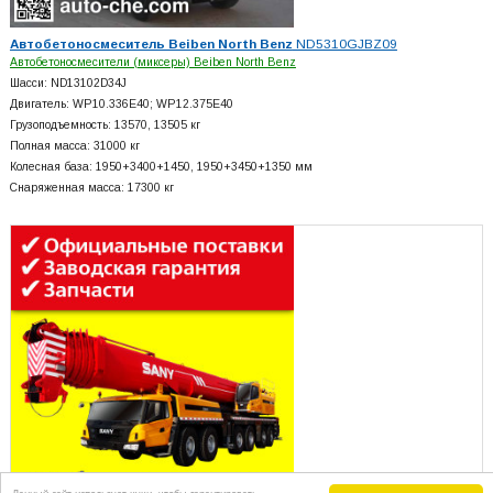
Автобетоносмеситель Beiben North Benz
ND5310GJBZ09
Автобетоносмесители (миксеры) Beiben North Benz
Шасси: ND13102D34J
Двигатель: WP10.336E40; WP12.375E40
Грузоподъемность: 13570, 13505 кг
Полная масса: 31000 кг
Колесная база: 1950+
3400+
1450, 1950+
3450+
1350 мм
Снаряженная масса: 17300 кг
Данный сайт использует куки, чтобы гарантировать