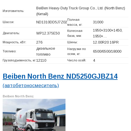
BeiBen Heavy-Duty Truck Group Co., Ltd. (North Benz)
Изготовитель:
(Китай)
Полная
Шасси:
ND1310DD5J7Z02
31000
масса, кг:
1950+
3100+
1450,
Колесная
Двигатель:
WP12.375E50
база, мм:
1950+
…
Мощность, кВт:
276
Шины:
12.00R20 16PR
дизельное
Нагрузки по
Топливо:
6500/6500/18000
осям, кг:
топливо
Грузоподъемность, кг:
12110
Число осей:
4
Beiben North Benz ND5250GJBZ14
(автобетоносмеситель)
Beiben North Benz