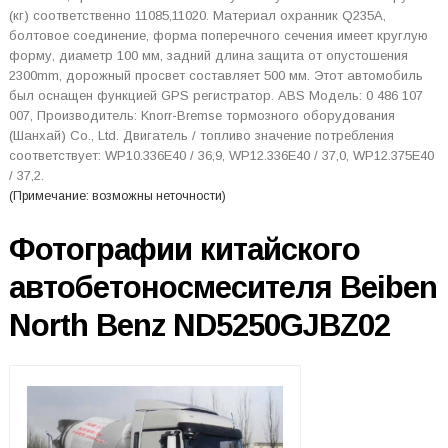
(кг) соответственно 11085,11020. Материал охранник Q235A,
болтовое соединение, форма поперечного сечения имеет круглую
форму, диаметр 100 мм, задний длина защита от опустошения
2300mm, дорожный просвет составляет 500 мм. Этот автомобиль
был оснащен функцией GPS регистратор. ABS Модель: 0 486 107
007, Производитель: Knorr-Bremse тормозного оборудования
(Шанхай) Co., Ltd. Двигатель / топливо значение потребления
соответствует: WP10.336E40 / 36,9, WP12.336E40 / 37,0, WP12.375E40
/ 37,2.
(Примечание: возможны неточности)
Фотографии китайского
автобетоносмесителя Beiben
North Benz ND5250GJBZ02