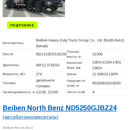
ПОДРОБНЕЕ
BeiBen Heavy-Duty Truck Group Co., Ltd. (North Benz)
Изготовитель:
(Китай)
Полная
Шасси:
ND1310DD5J6Z03
31000
масса, кг:
1950+
3100+
1450,
Колесная
Двигатель:
WP12.375E50
база, мм:
1950+
…
Мощность, кВт:
276
Шины:
12.00R20 16PR
дизельное
Нагрузки по
Топливо:
6500/6500/18000
осям, кг:
топливо
Грузоподъемность, кг:
12195, 12260
Число осей:
4
Beiben North Benz ND5250GJBZ24
(автобетоносмеситель)
Beiben North Benz