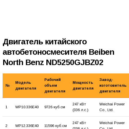
Двигатель китайского
автобетоносмесителя Beiben
North Benz ND5250GJBZ02
Рабочий
Завод-
Модель
Мощность
№
объем
изготовитель
двигателя
двигателя
двигателя
двигателя
247 кВт
Weichai Power
1
WP10.336E40
9726 куб.см
(336 л.с.)
Co., Ltd.
247 кВт
Weichai Power
2
WP12.336E40
11596 куб.см
(336 л.с.)
Co., Ltd.