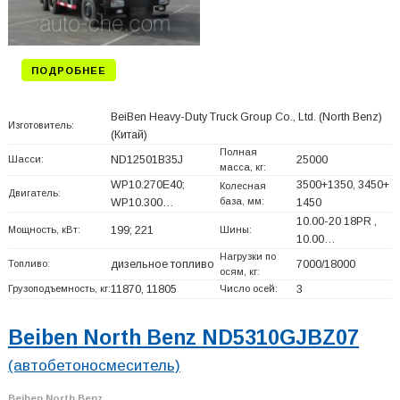
ПОДРОБНЕЕ
BeiBen Heavy-Duty Truck Group Co., Ltd. (North Benz)
Изготовитель:
(Китай)
Полная
Шасси:
ND12501B35J
25000
масса, кг:
WP10.270E40;
3500+
1350, 3450+
Колесная
Двигатель:
база, мм:
WP10.300…
1450
10.00-20 18PR ,
Мощность, кВт:
199; 221
Шины:
10.00…
Нагрузки по
Топливо:
дизельное топливо
7000/18000
осям, кг:
Грузоподъемность, кг:
11870, 11805
Число осей:
3
Beiben North Benz ND5310GJBZ07
(автобетоносмеситель)
Beiben North Benz