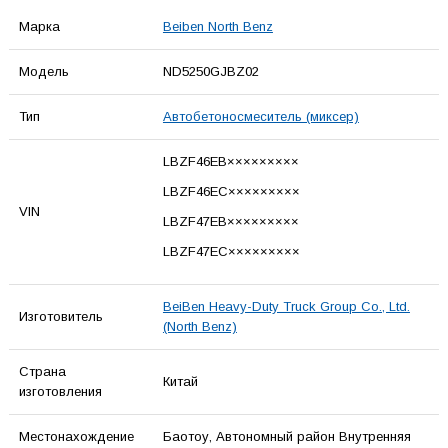
Марка
Beiben North Benz
Модель
ND5250GJBZ02
Тип
Автобетоносмеситель (миксер)
LBZF46EB×××××××××
LBZF46EC×××××××××
VIN
LBZF47EB×××××××××
LBZF47EC×××××××××
BeiBen Heavy-Duty Truck Group Co., Ltd.
Изготовитель
(North Benz)
Страна
Китай
изготовления
Местонахождение
Баотоу, Автономный район Внутренняя