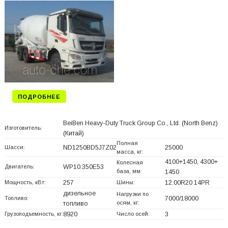
ПОДРОБНЕЕ
BeiBen Heavy-Duty Truck Group Co., Ltd. (North Benz)
Изготовитель:
(Китай)
Полная
Шасси:
ND1250BD5J7Z02
25000
масса, кг:
4100+
1450, 4300+
Колесная
Двигатель:
WP10.350E53
база, мм:
1450
Мощность, кВт:
257
Шины:
12.00R20 14PR
дизельное
Нагрузки по
Топливо:
7000/18000
осям, кг:
топливо
Грузоподъемность, кг:
8920
Число осей:
3