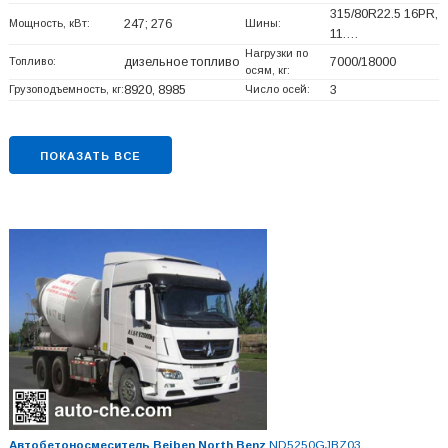
315/80R22.5 16PR,
Мощность, кВт:
247; 276
Шины:
11.…
Нагрузки по
Топливо:
дизельное топливо
7000/18000
осям, кг:
Грузоподъемность, кг:
8920, 8985
Число осей:
3
ПОКАЗАТЬ ВСЕ
Автобетоносмеситель Beiben North Benz
ND5250GJBZ03