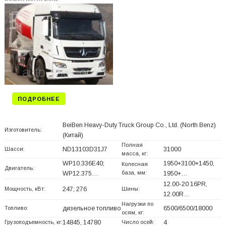
ПОДРОБНЕЕ
BeiBen Heavy-Duty Truck Group Co., Ltd. (North Benz)
Изготовитель:
(Китай)
Полная
Шасси:
ND13103D31J7
31000
масса, кг:
WP10.336E40;
1950+
3100+
1450,
Колесная
Двигатель:
база, мм:
WP12.375…
1950+
…
12.00-20 16PR,
Мощность, кВт:
247; 276
Шины:
12.00R…
Нагрузки по
Топливо:
дизельное топливо
6500/6500/18000
осям, кг:
Грузоподъемность, кг:
14845, 14780
Число осей:
4