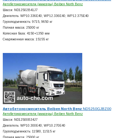
Автобетоносмесители (миксеры) Beiben North Benz
Шасси: ND12502B41J7
Двигатель: WP10.336E40; WP12.336E40; WP12.375E40
Грузоподъемность: 9715, 9650 кг
Полная масса: 25000 кг
Колесная база: 4150+
1350 мм
Снаряженная масса: 15155 кг
Автобетоносмеситель Beiben North Benz
ND5250GJBZ00
Автобетоносмесители (миксеры) Beiben North Benz
Шасси: ND12500B34J7
Двигатель: WP10.300E40; WP10.270E40
Грузоподъемность: 11580, 11515 кг
Полная масса: 25000 кг