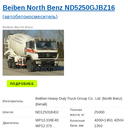
Beiben North Benz ND5250GJBZ16
(автобетоносмеситель)
Beiben North Benz
ПОДРОБНЕЕ
BeiBen Heavy-Duty Truck Group Co., Ltd. (North Benz)
Изготовитель:
(Китай)
Полная
Шасси:
ND12501B43J
25000
масса, кг:
WP10.336E40;
4300+
1450, 4350+
Колесная
Двигатель:
база, мм:
WP12.375…
1350