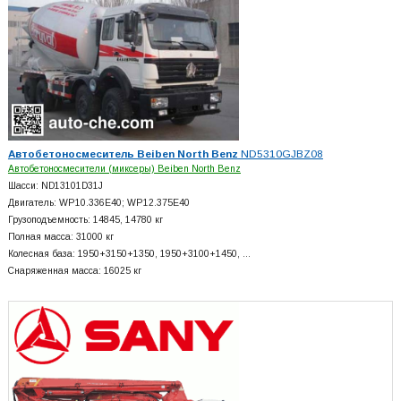
Автобетоносмеситель Beiben North Benz
ND5310GJBZ08
Автобетоносмесители (миксеры) Beiben North Benz
Шасси: ND13101D31J
Двигатель: WP10.336E40; WP12.375E40
Грузоподъемность: 14845, 14780 кг
Полная масса: 31000 кг
Колесная база: 1950+
3150+
1350, 1950+
3100+
1450, …
Снаряженная масса: 16025 кг