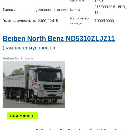
база, мм:
1350,…
315/80R22.5 16PR,
Топливо:
дизельное топливо
Шины:
11.…
Нагрузки по
Грузоподъемность, кг:
12480, 12415
7000/18000
осям, кг:
Beiben North Benz ND5310ZLJZ11
(самосвал мусоровоз)
Beiben North Benz
ПОДРОБНЕЕ