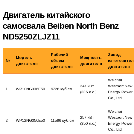
Двигатель китайского
самосвала Beiben North Benz
ND5250ZLJZ11
Рабочий
Завод-
Модель
Мощность
№
объем
изготовител
двигателя
двигателя
двигателя
двигателя
Weichai
247 кВт
Westport New
1
WP10NG336E50
9726 куб.см
(336 л.с.)
Energy Power
Co., Ltd.
Weichai
257 кВт
Westport New
2
WP12NG350E50
11596 куб.см
(350 л.с.)
Energy Power
Co., Ltd.