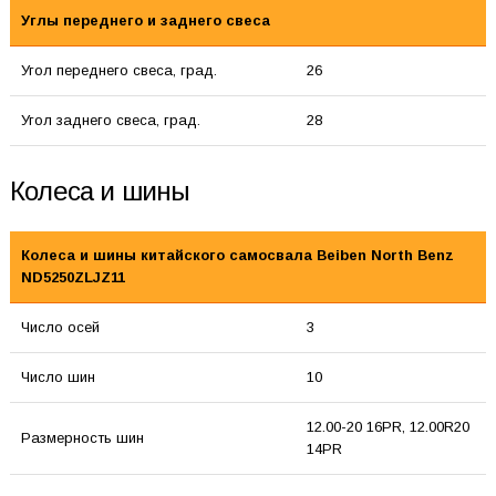
Углы переднего и заднего свеса
Угол переднего свеса, град.
26
Угол заднего свеса, град.
28
Колеса и шины
Колеса и шины китайского самосвала Beiben North Benz
ND5250ZLJZ11
Число осей
3
Число шин
10
12.00-20 16PR, 12.00R20
Размерность шин
14PR