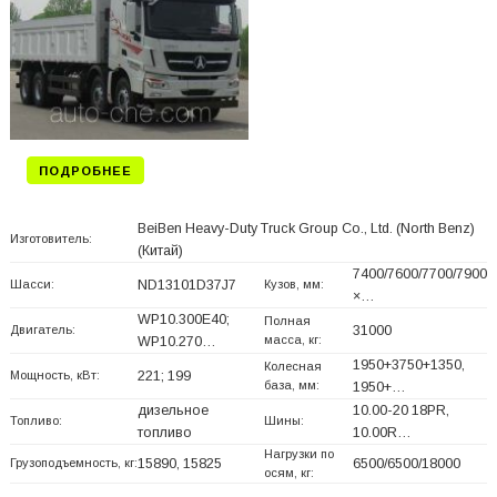
ПОДРОБНЕЕ
BeiBen Heavy-Duty Truck Group Co., Ltd. (North Benz)
Изготовитель:
(Китай)
7400/7600/7700/7900
Шасси:
ND13101D37J7
Кузов, мм:
×…
WP10.300E40;
Полная
Двигатель:
31000
масса, кг:
WP10.270…
1950+
3750+
1350,
Колесная
Мощность, кВт:
221; 199
база, мм:
1950+
…
дизельное
10.00-20 18PR,
Топливо:
Шины:
топливо
10.00R…
Нагрузки по
Грузоподъемность, кг:
15890, 15825
6500/6500/18000
осям, кг: