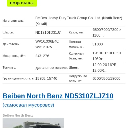
ПОДРОБНЕЕ
BeiBen Heavy-Duty Truck Group Co., Ltd. (North Benz)
Изготовитель:
(Китай)
6800/7000/7200 ×
Шасси:
ND13101D31J7
Кузов, мм:
1100…
WP10.336E40;
Полная
Двигатель:
31000
масса, кг:
WP12.375…
1950+
3150+
1350,
Колесная
Мощность, кВт:
247; 276
база, мм:
1950+
…
12.00-20 16PR,
Топливо:
дизельное топливо
Шины:
12.00R…
Нагрузки по
Грузоподъемность, кг:
15805, 15740
6500/6500/18000
осям, кг:
Beiben North Benz ND5310ZLJZ10
(самосвал мусоровоз)
Beiben North Benz