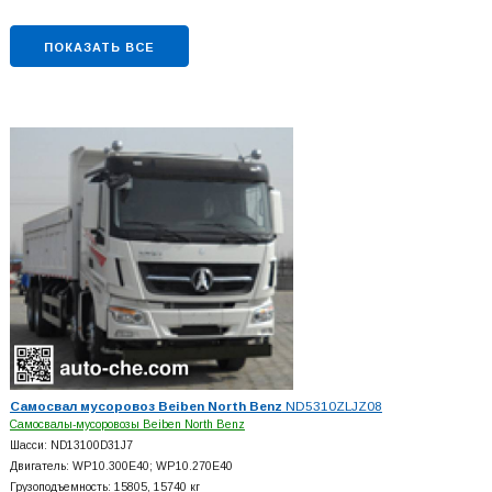
ПОКАЗАТЬ ВСЕ
Самосвал мусоровоз Beiben North Benz
ND5310ZLJZ08
Самосвалы-мусоровозы Beiben North Benz
Шасси: ND13100D31J7
Двигатель: WP10.300E40; WP10.270E40
Грузоподъемность: 15805, 15740 кг