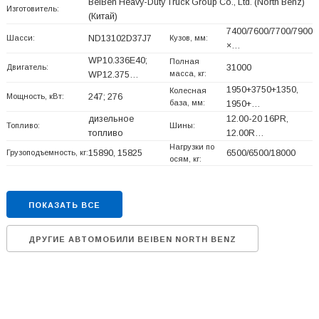
BeiBen Heavy-Duty Truck Group Co., Ltd. (North Benz)
Изготовитель:
(Китай)
7400/7600/7700/7900
Шасси:
ND13102D37J7
Кузов, мм:
×…
WP10.336E40;
Полная
Двигатель:
31000
масса, кг:
WP12.375…
1950+
3750+
1350,
Колесная
Мощность, кВт:
247; 276
база, мм:
1950+
…
дизельное
12.00-20 16PR,
Топливо:
Шины:
топливо
12.00R…
Нагрузки по
Грузоподъемность, кг:
15890, 15825
6500/6500/18000
осям, кг:
ПОКАЗАТЬ ВСЕ
ДРУГИЕ АВТОМОБИЛИ BEIBEN NORTH BENZ