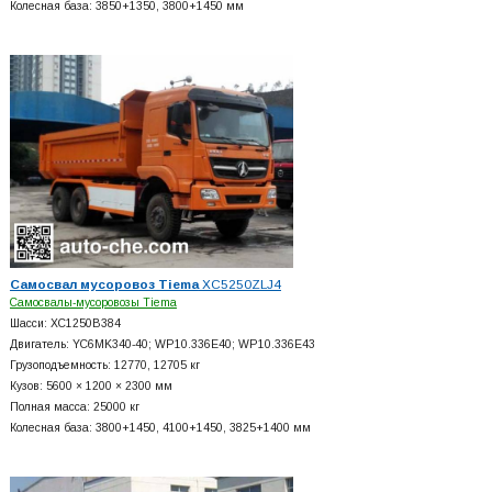
Колесная база: 3850+
1350, 3800+
1450 мм
Самосвал мусоровоз Tiema
XC5250ZLJ4
Самосвалы-мусоровозы Tiema
Шасси: XC1250B384
Двигатель: YC6MK340-40; WP10.336E40; WP10.336E43
Грузоподъемность: 12770, 12705 кг
Кузов: 5600 × 1200 × 2300 мм
Полная масса: 25000 кг
Колесная база: 3800+
1450, 4100+
1450, 3825+
1400 мм