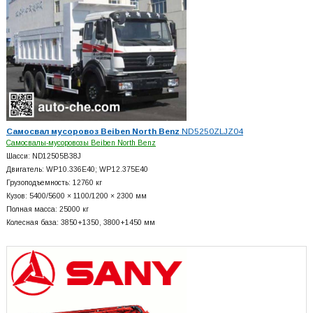
Самосвал мусоровоз Beiben North Benz
ND5250ZLJZ04
Самосвалы-мусоровозы Beiben North Benz
Шасси: ND12505B38J
Двигатель: WP10.336E40; WP12.375E40
Грузоподъемность: 12760 кг
Кузов: 5400/5600 × 1100/1200 × 2300 мм
Полная масса: 25000 кг
Колесная база: 3850+
1350, 3800+
1450 мм