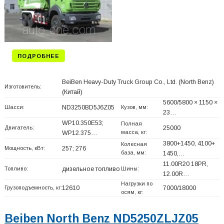
ПОДРОБНЕЕ
BeiBen Heavy-Duty Truck Group Co., Ltd. (North Benz)
Изготовитель:
(Китай)
5600/5800 × 1150 ×
Шасси:
ND3250BD5J6Z05
Кузов, мм:
23…
WP10.350E53;
Полная
Двигатель:
25000
масса, кг:
WP12.375…
3800+
1450, 4100+
Колесная
Мощность, кВт:
257; 276
база, мм:
1450,…
11.00R20 18PR,
Топливо:
дизельное топливо
Шины:
12.00R…
Нагрузки по
Грузоподъемность, кг:
12610
7000/18000
осям, кг:
Beiben North Benz ND5250ZLJZ05