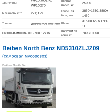
WP10.300E40;
Полная
Двигатель:
25000
масса, кг:
WP10.270…
3850+
1350, 3800+
Колесная
Мощность, кВт:
221; 199
база, мм:
1450
315/80R22.5 16PR,
Топливо:
дизельное топливо
Шины:
11.…
Нагрузки по
Грузоподъемность, кг:
12780, 12715
7000/18000
осям, кг:
Beiben North Benz ND5310ZLJZ09
(самосвал мусоровоз)
Beiben North Benz