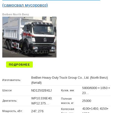
(самосвал мусоровоз)
Beiben North Benz
ПОДРОБНЕЕ
BeiBen Heavy-Duty Truck Group Co., Ltd. (North Benz)
Изготовитель:
(Китай)
5800/6000 × 1050 ×
Шасси:
ND12502B41J
Кузов, мм:
23…
WP10.336E40;
Полная
Двигатель:
25000
масса, кг:
WP12.375…
4100+
1450, 4150+
Колесная
Мощность, кВт:
247; 276