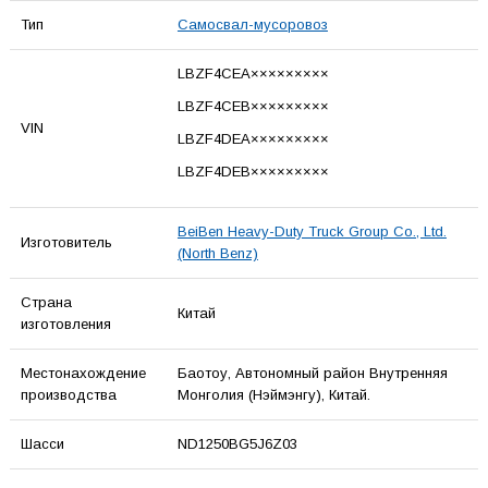
Тип
Самосвал-мусоровоз
LBZF4CEA×××××××××
LBZF4CEB×××××××××
VIN
LBZF4DEA×××××××××
LBZF4DEB×××××××××
BeiBen Heavy-Duty Truck Group Co., Ltd.
Изготовитель
(North Benz)
Страна
Китай
изготовления
Местонахождение
Баотоу, Автономный район Внутренняя
производства
Монголия (Нэймэнгу), Китай.
Шасси
ND1250BG5J6Z03