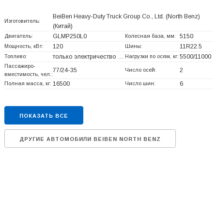
BeiBen Heavy-Duty Truck Group Co., Ltd. (North Benz)
Изготовитель:
(Китай)
Двигатель:
GLMP250L0
Колесная база, мм:
5150
Мощность, кВт:
120
Шины:
11R22.5
Топливо:
только электричество …
Нагрузки по осям, кг:
5500/11000
Пассажиро-
77/24-35
Число осей:
2
вместимость, чел.:
Полная масса, кг:
16500
Число шин:
6
ПОКАЗАТЬ ВСЕ
ДРУГИЕ АВТОМОБИЛИ BEIBEN NORTH BENZ