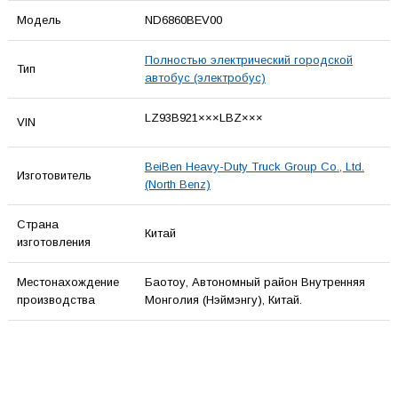
Модель
ND6860BEV00
Полностью электрический городской
Тип
автобус (электробус)
LZ93B921×××LBZ×××
VIN
BeiBen Heavy-Duty Truck Group Co., Ltd.
Изготовитель
(North Benz)
Страна
Китай
изготовления
Местонахождение
Баотоу, Автономный район Внутренняя
производства
Монголия (Нэймэнгу), Китай.