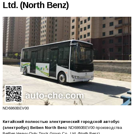
Ltd. (North Benz)
ND6860BEV00
Китайский полностью электрический городской автобус
(электробус) Beiben North Benz
ND6860BEV00 производства
BeiBen Heavy-Duty Truck Group Co., Ltd. (North Benz)