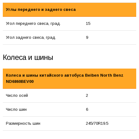
Углы переднего и заднего свеса
Угол переднего свеса, град.
15
Угол заднего свеса, град.
9
Колеса и шины
Колеса и шины китайского автобуса Beiben North Benz
ND6860BEV00
Число осей
2
Число шин
6
Размерность шин
245/70R19.5