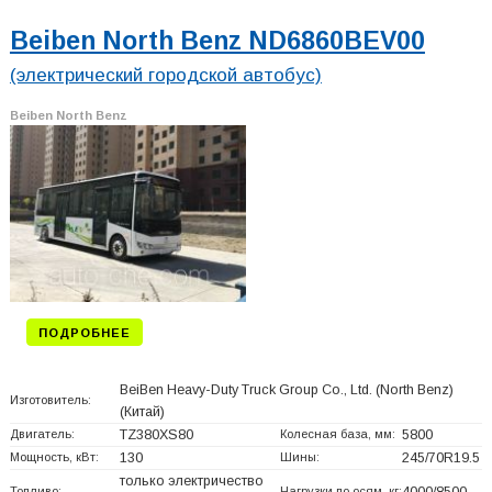
Beiben North Benz ND6860BEV00
(электрический городской автобус)
Beiben North Benz
ПОДРОБНЕЕ
BeiBen Heavy-Duty Truck Group Co., Ltd. (North Benz)
Изготовитель:
(Китай)
Двигатель:
TZ380XS80
Колесная база, мм:
5800
Мощность, кВт:
130
Шины:
245/70R19.5
только электричество
Топливо:
Нагрузки по осям, кг: