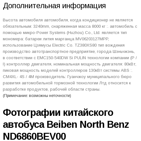
Дополнительная информация
Высота автомобиля автомобиля, когда кондиционер не является
обязательным: 3240mm, снаряженная масса 8000 кг :. автомобиль с
помощью микро-Power Systems (Huzhou) Co., Ltd. является тип
мономера: батареи лития марганца MV06203127MPP,
использование Цзямусы Electric Co. TZ380XS80 тип вождения
производство автотранспортное предприятие, города Шэньчжэнь,
в соответствии с EMC150-540DW Si PULIN технологии компании (P /
I) контроллер двигателя, номинальная мощность двигателя: 80кВт,
пиковая мощность моделей контроллеров 130кВт системы ABS :.
CM4XL- 4S / 4M производитель: Гуанчжоу муниципального бюро
развития автомобильной тормозной технологии Лтд относится к
разработке продуктов, рабочей области страны.
(Примечание: возможны неточности)
Фотографии китайского
автобуса Beiben North Benz
ND6860BEV00