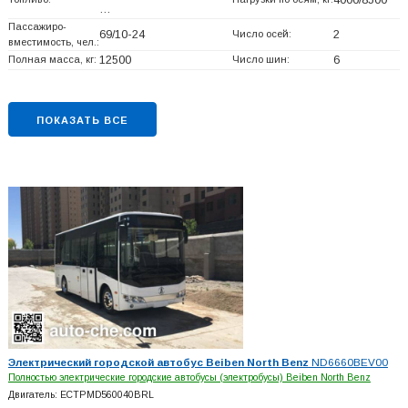
4000/8500
…
Пассажиро-
69/10-24
Число осей:
2
вместимость, чел.:
Полная масса, кг:
12500
Число шин:
6
ПОКАЗАТЬ ВСЕ
Электрический городской автобус Beiben North Benz
ND6660BEV00
Полностью электрические городские автобусы (электробусы) Beiben North Benz
Двигатель: ECTPMD560040BRL