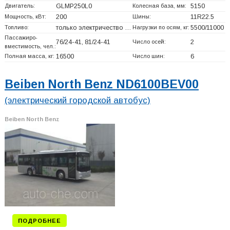
Двигатель:
GLMP250L0
Колесная база, мм:
5150
Мощность, кВт:
200
Шины:
11R22.5
Топливо:
только электричество …
Нагрузки по осям, кг:
5500/11000
Пассажиро-
76/24-41, 81/24-41
Число осей:
2
вместимость, чел.:
Полная масса, кг:
16500
Число шин:
6
Beiben North Benz ND6100BEV00
(электрический городской автобус)
Beiben North Benz
ПОДРОБНЕЕ