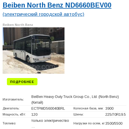
Beiben North Benz ND6660BEV00
(электрический городской автобус)
Beiben North Benz
ПОДРОБНЕЕ
BeiBen Heavy-Duty Truck Group Co., Ltd. (North Benz)
Изготовитель:
(Китай)
Двигатель:
ECTPMD560040BRL
Колесная база, мм:
3900
Мощность, кВт:
120
Шины:
225/70R19.5
только электричество
Топливо:
Нагрузки по осям, кг:
3500/5500
…