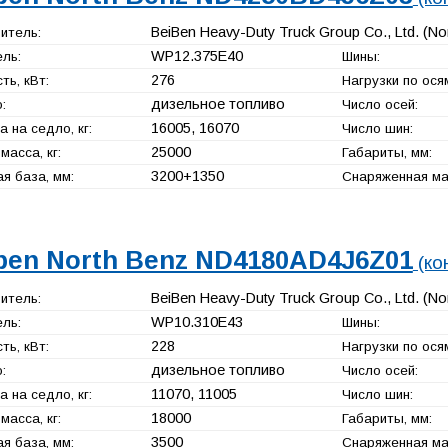
BeiBen Heavy-Duty Truck Group Co., Ltd. (No
итель:
WP12.375E40
ль:
Шины:
276
ь, кВт:
Нагрузки по осям
дизельное топливо
:
Число осей:
16005, 16070
а на седло, кг:
Число шин:
25000
масса, кг:
Габариты, мм:
3200+
1350
я база, мм:
Снаряженная мас
ben North Benz ND4180AD4J6Z01
(ко
BeiBen Heavy-Duty Truck Group Co., Ltd. (No
итель:
WP10.310E43
ль:
Шины:
228
ь, кВт:
Нагрузки по осям
дизельное топливо
:
Число осей:
11070, 11005
а на седло, кг:
Число шин:
18000
масса, кг:
Габариты, мм:
3500
я база, мм:
Снаряженная мас