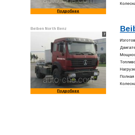
Колесна
Подробнее
Bei
Beiben North Benz
7
Изготов
Двигате
Мощност
Топливо
Нагрузк
Полная 
Колесна
Подробнее