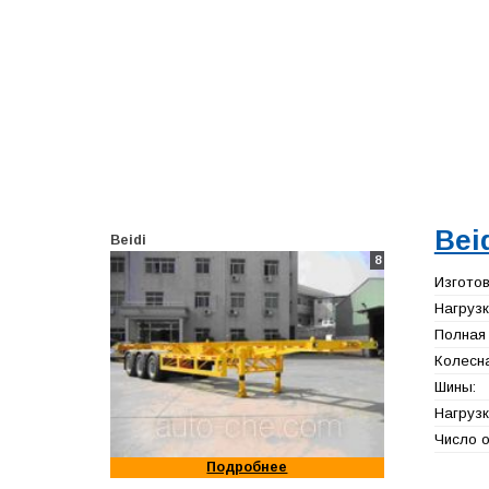
Bei
Beidi
8
Изготов
Нагрузк
Полная 
Колесна
Шины:
Нагрузк
Число о
Подробнее