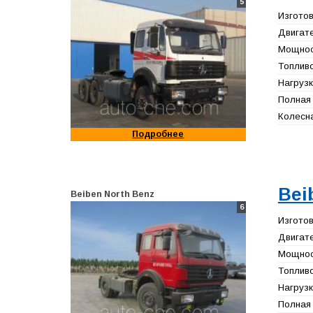
5
Изготов
Двигате
Мощност
Топливо
Нагрузк
Полная 
Колесна
Подробнее
Bei
Beiben North Benz
6
Изготов
Двигате
Мощност
Топливо
Нагрузк
Полная 