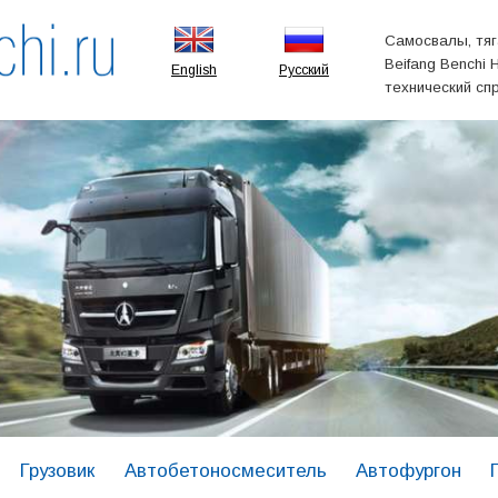
Самосвалы, тяг
Beifang Benchi 
English
Русский
технический сп
Грузовик
Автобетоносмеситель
Автофургон