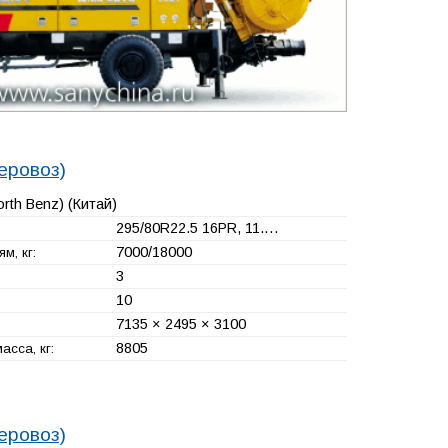
еровоз)
orth Benz)
(Китай)
295/80R22.5 16PR, 11.…
7000/18000
м, кг:
3
10
7135 × 2495 × 3100
8805
сса, кг:
еровоз)