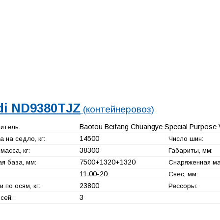
di ND9380TJZ
(контейнеровоз)
Baotou Beifang Chuangye Special Purpose Ve
итель:
14500
а на седло, кг:
Число шин:
38300
масса, кг:
Габариты, мм:
7500+
1320+
1320
я база, мм:
Снаряженная мас
11.00-20
Свес, мм:
23800
и по осям, кг:
Рессоры:
3
сей: