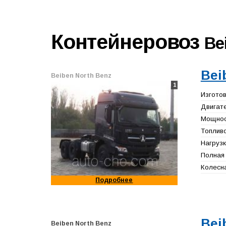
Контейнеровоз
Be
Bei
Beiben North Benz
1
Изготов
Двигате
Мощност
Топливо
Нагрузк
Полная 
Колесна
Подробнее
Bei
Beiben North Benz