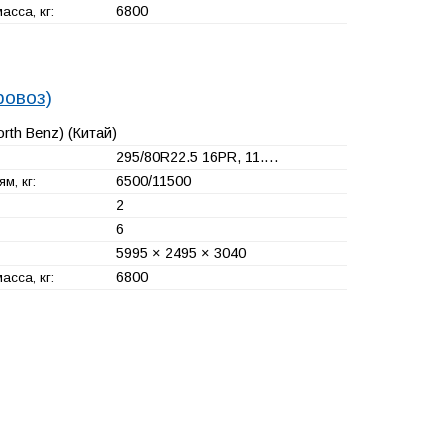
6800
сса, кг:
ровоз)
orth Benz)
(Китай)
295/80R22.5 16PR, 11.…
6500/11500
м, кг:
2
6
5995 × 2495 × 3040
6800
сса, кг: