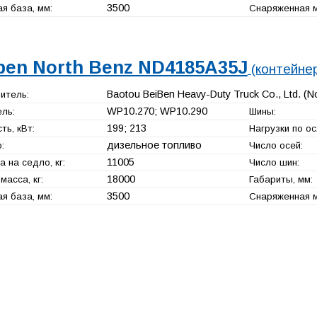
3500
я база, мм:
Снаряженная ма
ben North Benz ND4185A35J
(контейне
Baotou BeiBen Heavy-Duty Truck Co., Ltd. (N
итель:
WP10.270; WP10.290
ль:
Шины:
199; 213
ь, кВт:
Нагрузки по ося
дизельное топливо
:
Число осей:
11005
а на седло, кг:
Число шин:
18000
масса, кг:
Габариты, мм:
3500
я база, мм:
Снаряженная ма