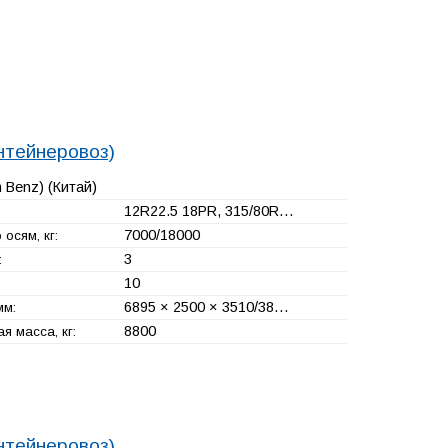
нтейнеровоз)
h Benz)
(Китай)
12R22.5 18PR, 315/80R…
7000/18000
 осям, кг:
3
:
10
6895 × 2500 × 3510/38…
мм:
8800
я масса, кг:
нтейнеровоз)