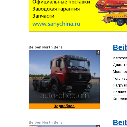
Bei
Beiben North Benz
4
Изготов
Двигате
Мощност
Топливо
Нагрузк
Полная 
Колесна
Подробнее
Bei
Beiben North Benz