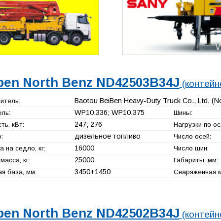
ben North Benz ND42503B34J
(контейн
Baotou BeiBen Heavy-Duty Truck Co., Ltd. (N
итель:
WP10.336; WP10.375
ль:
Шины:
247; 276
ь, кВт:
Нагрузки по ося
дизельное топливо
:
Число осей:
16000
а на седло, кг:
Число шин:
25000
масса, кг:
Габариты, мм:
3450+
1450
я база, мм:
Снаряженная ма
ben North Benz ND42502B34J
(контейн