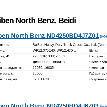
iben North Benz, Beidi
ben North Benz ND4250BD4J7Z01
(ко
BeiBen Heavy-Duty Truck Group Co., Ltd. (Nort
итель:
WP12.375E40; WP12.430…
ль:
Шины:
276; 316; 338; 285; 2…
ь, кВт:
Нагрузки по
дизельное топливо
:
Число осей
16070, 16005
а на седло, кг:
Число шин:
25000
масса, кг:
Габариты, 
3200+
1350
я база, мм:
Снаряженна
ben North Benz ND4250BD4J6Z03
(ко