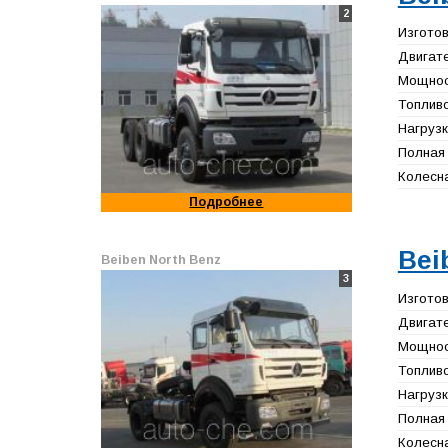
2
Изготов
Двигате
Мощност
Топливо
Нагрузк
Полная 
Колесна
Подробнее
Bei
Beiben North Benz
3
Изготов
Двигате
Мощност
Топливо
Нагрузк
Полная 
Колесна