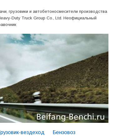
ачи, грузовики и автобетоносмесители производства
Heavy-Duty Truck Group Co., Ltd. Неофициальный
равочник
Грузовик-вездеход
Бензовоз