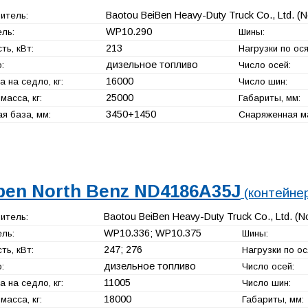
Baotou BeiBen Heavy-Duty Truck Co., Ltd. (N
итель:
WP10.290
ль:
Шины:
213
ь, кВт:
Нагрузки по осям
дизельное топливо
:
Число осей:
16000
а на седло, кг:
Число шин:
25000
масса, кг:
Габариты, мм:
3450+
1450
я база, мм:
Снаряженная ма
ben North Benz ND4186A35J
(контейне
Baotou BeiBen Heavy-Duty Truck Co., Ltd. (N
итель:
WP10.336; WP10.375
ль:
Шины:
247; 276
ь, кВт:
Нагрузки по ося
дизельное топливо
:
Число осей:
11005
а на седло, кг:
Число шин:
18000
масса, кг:
Габариты, мм: