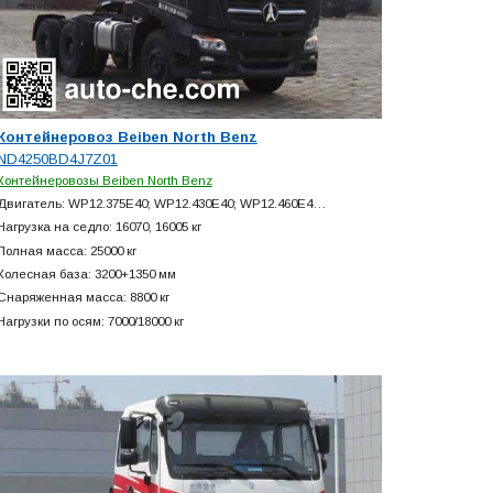
Контейнеровоз Beiben North Benz
ND4250BD4J7Z01
Контейнеровозы Beiben North Benz
Двигатель: WP12.375E40; WP12.430E40; WP12.460E4…
Нагрузка на седло: 16070, 16005 кг
Полная масса: 25000 кг
Колесная база: 3200+
1350 мм
Снаряженная масса: 8800 кг
Нагрузки по осям: 7000/18000 кг