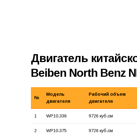
Двигатель китайск
Beiben North Benz 
Модель
Рабочий объем
№
двигателя
двигателя
1
WP10.336
9726 куб.см
2
WP10.375
9726 куб.см