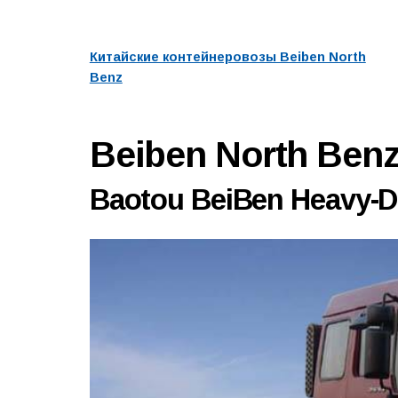
Китайские контейнеровозы Beiben North
Benz
Beiben North Be
Baotou BeiBen Heavy-Du