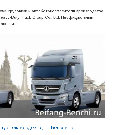
ачи, грузовики и автобетоносмесители производства
Heavy-Duty Truck Group Co., Ltd. Неофициальный
равочник
Грузовик-вездеход
Бензовоз