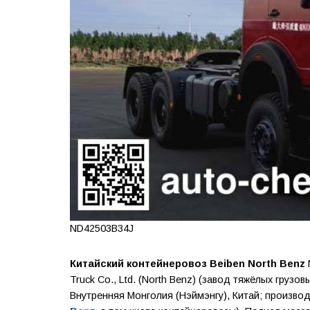
ND42503B34J
Китайский контейнеровоз Beiben North Benz
Truck Co., Ltd. (North Benz) (завод тяжёлых грузо
Внутренняя Монголия (Нэймэнгу), Китай; произв