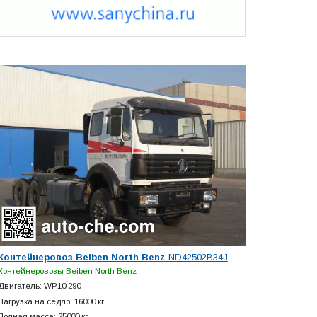
Контейнеровоз Beiben North Benz
ND42502B34J
Контейнеровозы Beiben North Benz
Двигатель: WP10.290
Нагрузка на седло: 16000 кг
Полная масса: 25000 кг