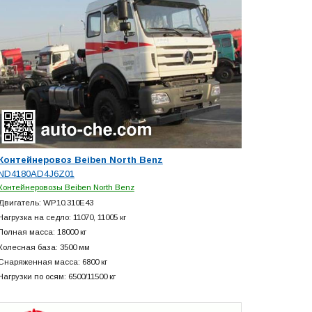
Контейнеровоз Beiben North Benz
ND4180AD4J6Z01
Контейнеровозы Beiben North Benz
Двигатель: WP10.310E43
Нагрузка на седло: 11070, 11005 кг
Полная масса: 18000 кг
Колесная база: 3500 мм
Снаряженная масса: 6800 кг
Нагрузки по осям: 6500/11500 кг