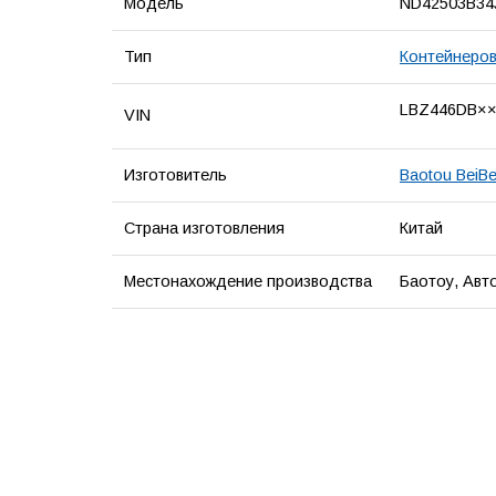
Модель
ND42503B34
Тип
Контейнеро
LBZ446DB×
VIN
Изготовитель
Baotou BeiBe
Страна изготовления
Китай
Местонахождение производства
Баотоу, Авт