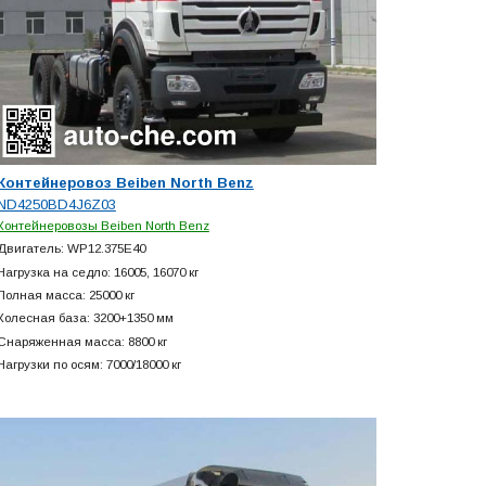
Контейнеровоз Beiben North Benz
ND4250BD4J6Z03
Контейнеровозы Beiben North Benz
Двигатель: WP12.375E40
Нагрузка на седло: 16005, 16070 кг
Полная масса: 25000 кг
Колесная база: 3200+
1350 мм
Снаряженная масса: 8800 кг
Нагрузки по осям: 7000/18000 кг