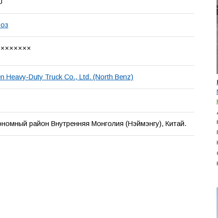
J
воз
××××××××
n Heavy-Duty Truck Co., Ltd. (North Benz)
ономный район Внутренняя Монголия (Нэймэнгу), Китай.