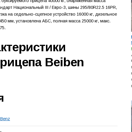
а буксируемого прицепа 40000 кг, снаряженная масса
андарт Национальный III / Евро-3, шины 295/80R22.5 16PR,
узка на седельно-сцепное устройство 16000 кг, дизельное
450 мм, установлена АБС, полная масса 25000 кг, макс.
75.
актеристики
прицепа Beiben
я
 Benz