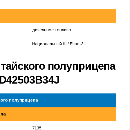
дизельное топливо
Национальный III / Евро-3
итайского полуприцепа
ND42503B34J
кого полуприцепа
епа
7135