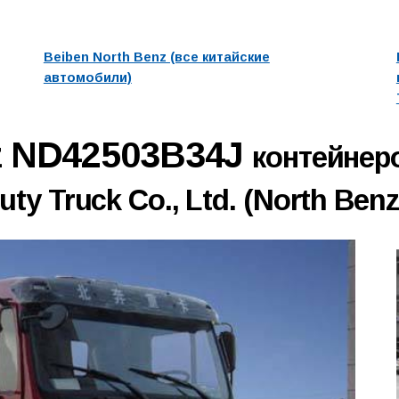
Beiben North Benz (все китайские
автомобили)
nz ND42503B34J
контейнер
ty Truck Co., Ltd. (North Benz