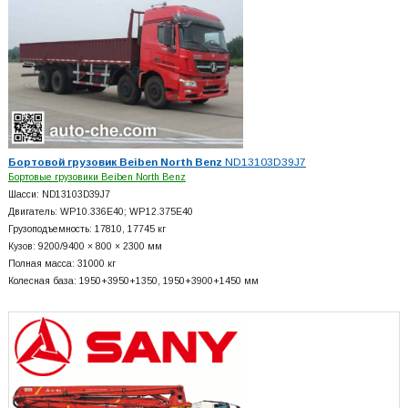
Бортовой грузовик Beiben North Benz
ND13103D39J7
Бортовые грузовики Beiben North Benz
Шасси: ND13103D39J7
Двигатель: WP10.336E40; WP12.375E40
Грузоподъемность: 17810, 17745 кг
Кузов: 9200/9400 × 800 × 2300 мм
Полная масса: 31000 кг
Колесная база: 1950+
3950+
1350, 1950+
3900+
1450 мм