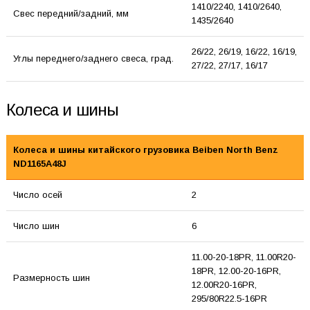
1410/2240, 1410/2640,
Свес передний/задний, мм
1435/2640
26/22, 26/19, 16/22, 16/19,
Углы переднего/заднего свеса, град.
27/22, 27/17, 16/17
Колеса и шины
Колеса и шины китайского грузовика Beiben North Benz
ND1165A48J
Число осей
2
Число шин
6
11.00-20-18PR, 11.00R20-
18PR, 12.00-20-16PR,
Размерность шин
12.00R20-16PR,
295/80R22.5-16PR