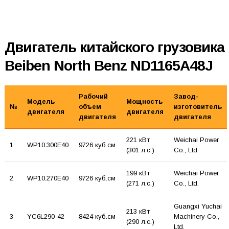
Двигатель китайского грузовика
Beiben North Benz ND1165A48J
Рабочий
Завод-
Модель
Мощность
№
объем
изготовитель
двигателя
двигателя
двигателя
двигателя
221 кВт
Weichai Power
1
WP10.300E40
9726 куб.см
(301 л.с.)
Co., Ltd.
199 кВт
Weichai Power
2
WP10.270E40
9726 куб.см
(271 л.с.)
Co., Ltd.
Guangxi Yuchai
213 кВт
3
YC6L290-42
8424 куб.см
Machinery Co.,
(290 л.с.)
Ltd.