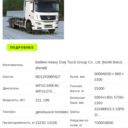
ПОДРОБНЕЕ
BeiBen Heavy-Duty Truck Group Co., Ltd. (North Benz)
Изготовитель:
(Китай)
9000/9200 × 800 ×
Шасси:
ND12500B56J7
Кузов, мм:
2300
WP10.300E40;
Полная
Двигатель:
25000
масса, кг:
WP10.270…
5650+
1450, 5700+
Колесная
Мощность, кВт:
221; 199
база, мм:
1350
315/80R22.5 16PR,
Топливо:
дизельное топливо
Шины:
11.…
Нагрузки по
Грузоподъемность, кг:
13230, 13165
7000/18000
осям, кг: