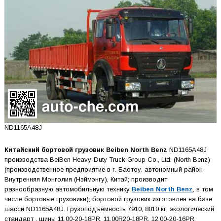
ND1165A48J
Китайский бортовой грузовик Beiben North Benz
ND1165A48J
производства BeiBen Heavy-Duty Truck Group Co., Ltd. (North Benz)
(производственное предприятие в г. Баотоу, автономный район
Внутренняя Монголия (Нэймэнгу), Китай; производит
разнообразную автомобильную технику
Beiben North Benz
, в том
числе бортовые грузовики); бортовой грузовик изготовлен на базе
шасси ND1165A48J. Грузоподъемность 7910, 8010 кг, экологический
стандарт , шины 11.00-20-18PR, 11.00R20-18PR, 12.00-20-16PR,