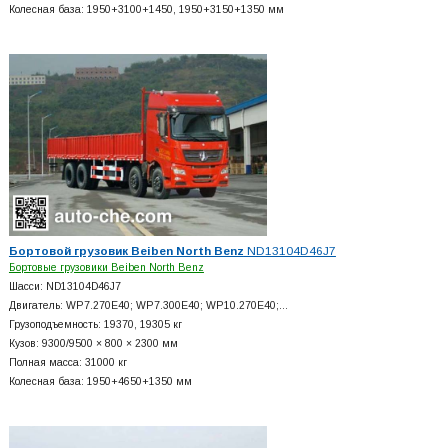
Колесная база: 1950+
3100+
1450, 1950+
3150+
1350 мм
Бортовой грузовик Beiben North Benz
ND13104D46J7
Бортовые грузовики Beiben North Benz
Шасси: ND13104D46J7
Двигатель: WP7.270E40; WP7.300E40; WP10.270E40;…
Грузоподъемность: 19370, 19305 кг
Кузов: 9300/9500 × 800 × 2300 мм
Полная масса: 31000 кг
Колесная база: 1950+
4650+
1350 мм