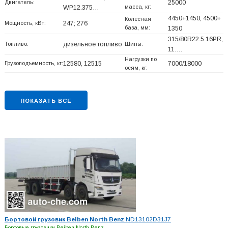
Двигатель:
25000
масса, кг:
WP12.375…
4450+
1450, 4500+
Колесная
Мощность, кВт:
247; 276
база, мм:
1350
315/80R22.5 16PR,
Топливо:
дизельное топливо
Шины:
11.…
Нагрузки по
Грузоподъемность, кг:
12580, 12515
7000/18000
осям, кг:
ПОКАЗАТЬ ВСЕ
Бортовой грузовик Beiben North Benz
ND13102D31J7
Бортовые грузовики Beiben North Benz