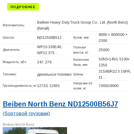
ПОДРОБНЕЕ
BeiBen Heavy-Duty Truck Group Co., Ltd. (North Benz)
Изготовитель:
(Китай)
8000 × 800/500 ×
Шасси:
ND12500B51J
Кузов, мм:
2300
WP10.336E40;
Полная
Двигатель:
25000
масса, кг:
WP12.375…
5050+
1450, 5100+
Колесная
Мощность, кВт:
247; 276
база, мм:
1350
315/80R22.5 16PR,
Топливо:
дизельное топливо
Шины:
11.…
Нагрузки по
Грузоподъемность, кг:
12720, 12655
7000/18000
осям, кг:
Beiben North Benz ND12500B56J7
(бортовой грузовик)
Beiben North Benz