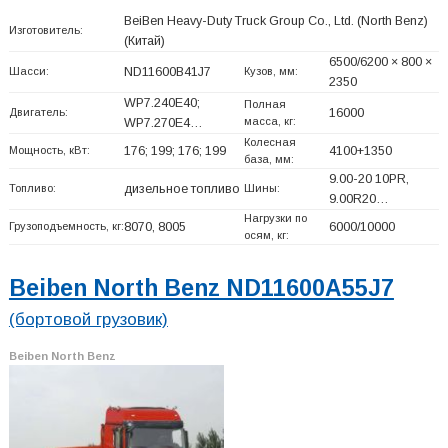
BeiBen Heavy-Duty Truck Group Co., Ltd. (North Benz)
Изготовитель:
(Китай)
6500/6200 × 800 ×
Шасси:
ND11600B41J7
Кузов, мм:
2350
WP7.240E40;
Полная
Двигатель:
16000
масса, кг:
WP7.270E4…
Колесная
Мощность, кВт:
176; 199; 176; 199
4100+
1350
база, мм:
9.00-20 10PR,
Топливо:
дизельное топливо
Шины:
9.00R20…
Нагрузки по
Грузоподъемность, кг:
8070, 8005
6000/10000
осям, кг:
Beiben North Benz ND11600A55J7
(бортовой грузовик)
Beiben North Benz