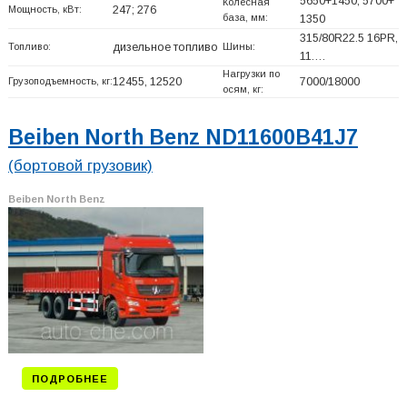
5650+
1450, 5700+
Колесная
Мощность, кВт:
247; 276
база, мм:
1350
315/80R22.5 16PR,
Топливо:
дизельное топливо
Шины:
11.…
Нагрузки по
Грузоподъемность, кг:
12455, 12520
7000/18000
осям, кг:
Beiben North Benz ND11600B41J7
(бортовой грузовик)
Beiben North Benz
ПОДРОБНЕЕ