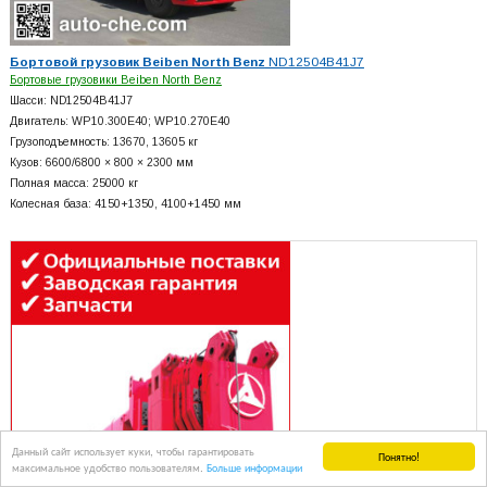
Бортовой грузовик Beiben North Benz
ND12504B41J7
Бортовые грузовики Beiben North Benz
Шасси: ND12504B41J7
Двигатель: WP10.300E40; WP10.270E40
Грузоподъемность: 13670, 13605 кг
Кузов: 6600/6800 × 800 × 2300 мм
Полная масса: 25000 кг
Колесная база: 4150+
1350, 4100+
1450 мм
Данный сайт использует куки, чтобы гарантировать
Понятно!
максимальное удобство пользователям.
Больше информации