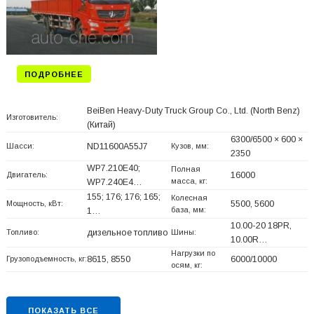
ПОДРОБНЕЕ
BeiBen Heavy-Duty Truck Group Co., Ltd. (North Benz)
Изготовитель:
(Китай)
6300/6500 × 600 ×
Шасси:
ND11600A55J7
Кузов, мм:
2350
WP7.210E40;
Полная
Двигатель:
16000
масса, кг:
WP7.240E4…
155; 176; 176; 165;
Колесная
Мощность, кВт:
5500, 5600
база, мм:
1…
10.00-20 18PR,
Топливо:
дизельное топливо
Шины:
10.00R…
Нагрузки по
Грузоподъемность, кг:
8615, 8550
6000/10000
осям, кг:
ПОКАЗАТЬ ВСЕ