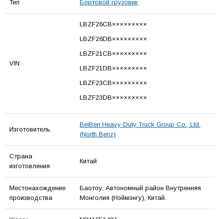
Тип
Бортовой грузовик
LBZF26CB×××××××××
LBZF26DB×××××××××
LBZF21CB×××××××××
VIN
LBZF21DB×××××××××
LBZF23CB×××××××××
LBZF23DB×××××××××
BeiBen Heavy-Duty Truck Group Co., Ltd.
Изготовитель
(North Benz)
Страна
Китай
изготовления
Местонахождение
Баотоу, Автономный район Внутренняя
производства
Монголия (Нэймэнгу), Китай.