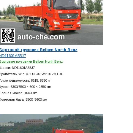
Бортовой грузовик Beiben North Benz
ND11601A55J7
Бортовые грузовики Beiben North Benz
Шасси: ND11601A55J7
Двигатель: WP10.300E40; WP10.270E40
Грузоподъемность: 8615, 8550 кг
Кузов: 6300/6500 × 600 × 2350 мм
Полная масса: 16000 кг
Колесная база: 5500, 5600 мм