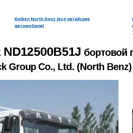
Beiben North Benz (все китайские
автомобили)
nz ND12500B51J
бортовой 
k Group Co., Ltd. (North Benz)