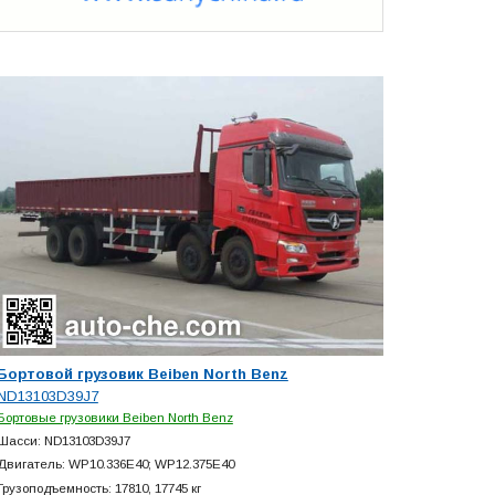
Бортовой грузовик Beiben North Benz
ND13103D39J7
Бортовые грузовики Beiben North Benz
Шасси: ND13103D39J7
Двигатель: WP10.336E40; WP12.375E40
Грузоподъемность: 17810, 17745 кг