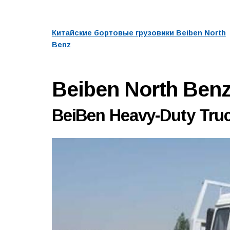
Китайские бортовые грузовики Beiben North
Benz
Beiben North Be
BeiBen Heavy-Duty Truc