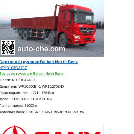
Бортовой грузовик Beiben North Benz
ND13103D37J7
Бортовые грузовики Beiben North Benz
Шасси: ND13103D37J7
Двигатель: WP10.300E40; WP10.270E40
Грузоподъемность: 17711, 17646 кг
Кузов: 9000/9200 × 800 × 2300 мм
Полная масса: 31000 кг
Колесная база: 1950+
3750+
1350, 1950+
3700+
1450 мм