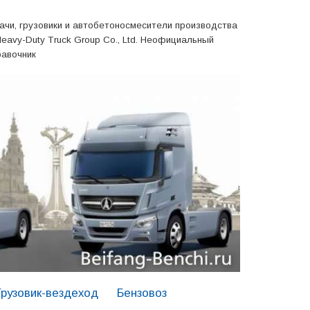
ачи, грузовики и автобетоносмесители производства
Heavy-Duty Truck Group Co., Ltd. Неофициальный
равочник
Грузовик-вездеход
Бензовоз