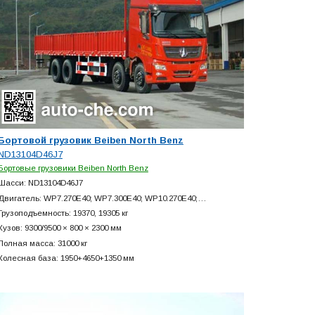
Бортовой грузовик Beiben North Benz
ND13104D46J7
Бортовые грузовики Beiben North Benz
Шасси: ND13104D46J7
Двигатель: WP7.270E40; WP7.300E40; WP10.270E40;…
Грузоподъемность: 19370, 19305 кг
Кузов: 9300/9500 × 800 × 2300 мм
Полная масса: 31000 кг
Колесная база: 1950+
4650+
1350 мм