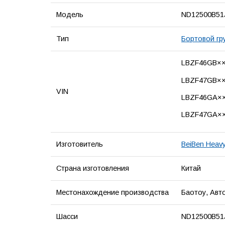
Модель
ND12500B51
Тип
Бортовой гр
LBZF46GB×
LBZF47GB×
VIN
LBZF46GA×
LBZF47GA×
Изготовитель
BeiBen Heavy
Страна изготовления
Китай
Местонахождение производства
Баотоу, Авт
Шасси
ND12500B51