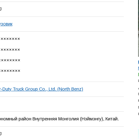
J
узовик
××××××××
××××××××
××××××××
××××××××
-Duty Truck Group Co., Ltd. (North Benz)
ономный район Внутренняя Монголия (Нэймэнгу), Китай.
J