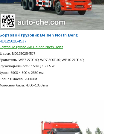
Бортовой грузовик Beiben North Benz
ND12502B45J7
Бортовые грузовики Beiben North Benz
Шасси: ND12502B45J7
Двигатель: WP7.270E40; WP7.300E40; WP10.270E40;…
Грузоподъемность: 15870, 15805 кг
Кузов: 6900 × 800 × 2350 мм
Полная масса: 25000 кг
Колесная база: 4500+
1350 мм