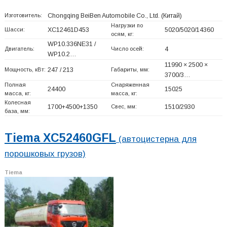
Изготовитель:
Chongqing BeiBen Automobile Co., Ltd.
(Китай)
Нагрузки по
Шасси:
XC12461D453
5020/5020/14360
осям, кг:
WP10.336NE31 /
Двигатель:
Число осей:
4
WP10.2…
11990 × 2500 ×
Мощность, кВт:
247 / 213
Габариты, мм:
3700/3…
Полная
Снаряженная
24400
15025
масса, кг:
масса, кг:
Колесная
1700+
4500+
1350
Свес, мм:
1510/2930
база, мм:
Tiema XC52460GFL
(автоцистерна для
порошковых грузов)
Tiema