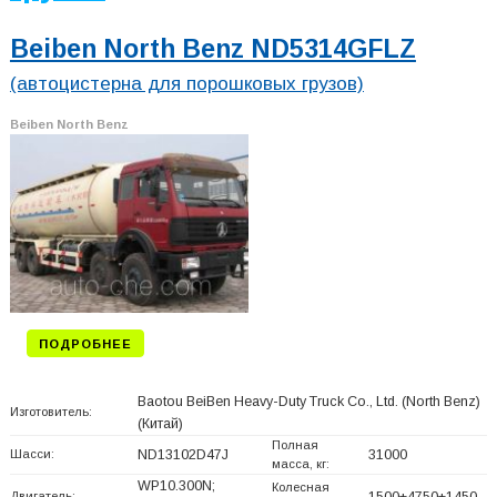
Beiben North Benz ND5314GFLZ
(автоцистерна для порошковых грузов)
Beiben North Benz
ПОДРОБНЕЕ
Baotou BeiBen Heavy-Duty Truck Co., Ltd. (North Benz)
Изготовитель:
(Китай)
Полная
Шасси:
ND13102D47J
31000
масса, кг:
WP10.300N;
Колесная
Двигатель:
1500+
4750+
1450