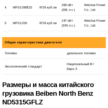
280 кВт
Weichai Power
4
WP10.380E32
9726 куб.см
(381 л.с.)
Co., Ltd.
247 кВт
Weichai Power
5
WP10.336
9726 куб.см
(336 л.с.)
Co., Ltd.
Общие характеристики двигателя
Топливо
дизельное топливо
Национальный III /
Экологический стандарт
Евро-3
Размеры и масса китайского
грузовика Beiben North Benz
ND5315GFLZ