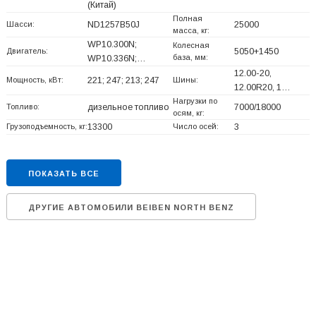
(Китай)
Полная
Шасси:
ND1257B50J
25000
масса, кг:
WP10.300N;
Колесная
Двигатель:
5050+
1450
база, мм:
WP10.336N;…
12.00-20,
Мощность, кВт:
221; 247; 213; 247
Шины:
12.00R20, 1…
Нагрузки по
Топливо:
дизельное топливо
7000/18000
осям, кг:
Грузоподъемность, кг:
13300
Число осей:
3
ПОКАЗАТЬ ВСЕ
ДРУГИЕ АВТОМОБИЛИ BEIBEN NORTH BENZ