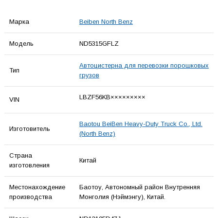
Марка
Beiben North Benz
Модель
ND5315GFLZ
Автоцистерна для перевозки порошковых
Тип
грузов
LBZF56KB×××××××××
VIN
Baotou BeiBen Heavy-Duty Truck Co., Ltd.
Изготовитель
(North Benz)
Страна
Китай
изготовления
Местонахождение
Баотоу, Автономный район Внутренняя
производства
Монголия (Нэймэнгу), Китай.