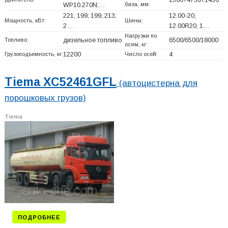
база, мм:
WP10.270N;…
221; 199; 199; 213;
12.00-20,
Мощность, кВт:
Шины:
2…
12.00R20, 1…
Нагрузки по
Топливо:
дизельное топливо
6500/6500/18000
осям, кг:
Грузоподъемность, кг:
12200
Число осей:
4
Tiema XC52461GFL
(автоцистерна для
порошковых грузов)
Tiema
ПОДРОБНЕЕ