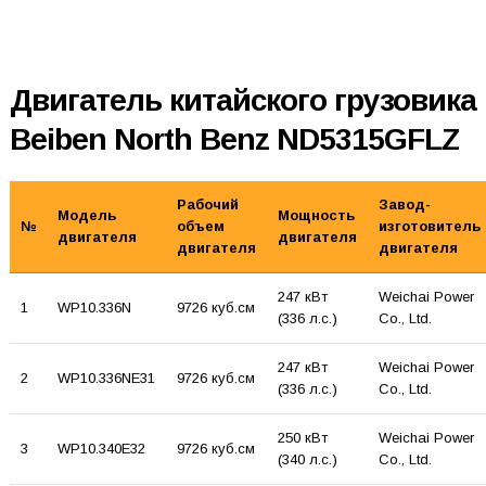
Двигатель китайского грузовика
Beiben North Benz ND5315GFLZ
Рабочий
Завод-
Модель
Мощность
№
объем
изготовитель
двигателя
двигателя
двигателя
двигателя
247 кВт
Weichai Power
1
WP10.336N
9726 куб.см
(336 л.с.)
Co., Ltd.
247 кВт
Weichai Power
2
WP10.336NE31
9726 куб.см
(336 л.с.)
Co., Ltd.
250 кВт
Weichai Power
3
WP10.340E32
9726 куб.см
(340 л.с.)
Co., Ltd.