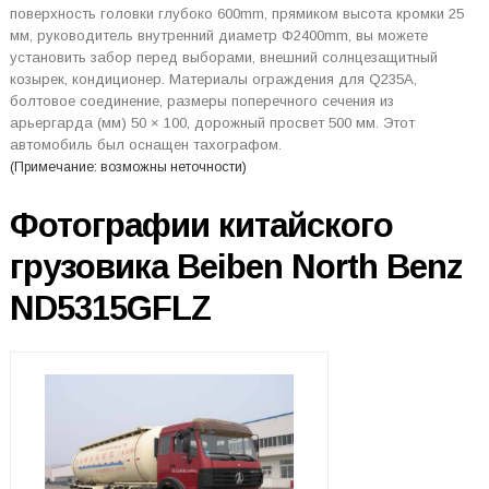
поверхность головки глубоко 600mm, прямиком высота кромки 25
мм, руководитель внутренний диаметр Φ2400mm, вы можете
установить забор перед выборами, внешний солнцезащитный
козырек, кондиционер. Материалы ограждения для Q235A,
болтовое соединение, размеры поперечного сечения из
арьергарда (мм) 50 × 100, дорожный просвет 500 мм. Этот
автомобиль был оснащен тахографом.
(Примечание: возможны неточности)
Фотографии китайского
грузовика Beiben North Benz
ND5315GFLZ