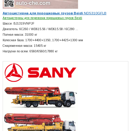
Автоцистерна для порошковых грузов Beidi
ND5310GFLB
Автоцистерны для перевозки порошковых грузов Beidi
Шасси: BJ1319VNPJF
Двигатель: 6C260 / WD615.56 / WD615.58 / 6C280 …
Полная масса: 31000 кг
Колесная база: 1700+
4400+
1350, 1700+
4425+
1300 мм
Снаряженная масса: 15405 кг
Нагрузки по осям: 6560/6560/17880 кг