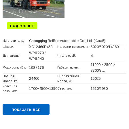
ПОДРОБНЕЕ
Изготовитель:
Chongqing BeiBen Automobile Co., Ltd.
(Китай)
Шасси:
XC12460D453
Нагрузки по осям, кг:
5020/5020/14360
WP6.270 /
Двигатель:
Число осей:
4
WP6.240
11990 × 2500 ×
Мощность, кВт:
198 / 176
Габариты, мм:
3700/3…
Полная
Снаряженная
24400
15025
масса, кг:
масса, кг:
Колесная
1700+
4500+
1350
Свес, мм:
1510/2930
база, мм:
ПОКАЗАТЬ ВСЕ