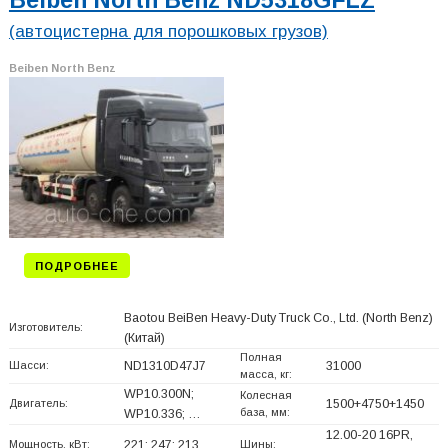
(автоцистерна для порошковых грузов)
Beiben North Benz
ПОДРОБНЕЕ
Baotou BeiBen Heavy-Duty Truck Co., Ltd. (North Benz)
Изготовитель:
(Китай)
Полная
Шасси:
ND1310D47J7
31000
масса, кг:
WP10.300N;
Колесная
Двигатель:
1500+
4750+
1450
база, мм:
WP10.336; …
12.00-20 16PR,
Мощность, кВт:
221; 247; 213
Шины: