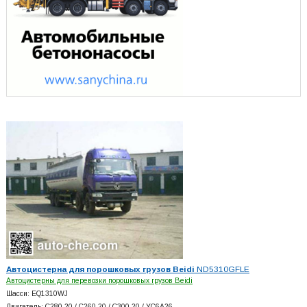
Автоцистерна для порошковых грузов Beidi
ND5310GFLE
Автоцистерны для перевозки порошковых грузов Beidi
Шасси: EQ1310WJ
Двигатель: C280-20 / C260-20 / C300-20 / YC6A26…