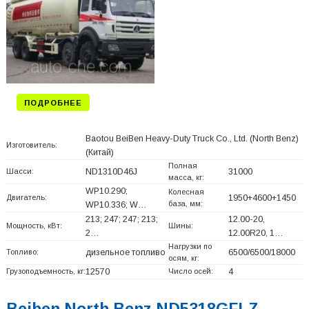
ПОДРОБНЕЕ
Baotou BeiBen Heavy-Duty Truck Co., Ltd. (North Benz)
Изготовитель:
(Китай)
Полная
Шасси:
ND1310D46J
31000
масса, кг:
WP10.290;
Колесная
Двигатель:
1950+
4600+
1450
база, мм:
WP10.336; W…
213; 247; 247; 213;
12.00-20,
Мощность, кВт:
Шины:
2…
12.00R20, 1…
Нагрузки по
Топливо:
дизельное топливо
6500/6500/18000
осям, кг:
Грузоподъемность, кг:
12570
Число осей:
4
Beiben North Benz ND5318GFLZ