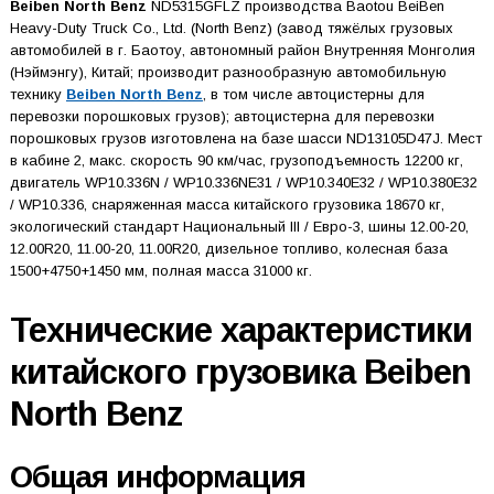
Beiben North Benz
ND5315GFLZ производства Baotou BeiBen
Heavy-Duty Truck Co., Ltd. (North Benz) (завод тяжёлых грузовых
автомобилей в г. Баотоу, автономный район Внутренняя Монголия
(Нэймэнгу), Китай; производит разнообразную автомобильную
технику
Beiben North Benz
, в том числе автоцистерны для
перевозки порошковых грузов); автоцистерна для перевозки
порошковых грузов изготовлена на базе шасси ND13105D47J. Мест
в кабине 2, макс. скорость 90 км/час, грузоподъемность 12200 кг,
двигатель WP10.336N / WP10.336NE31 / WP10.340E32 / WP10.380E32
/ WP10.336, снаряженная масса китайского грузовика 18670 кг,
экологический стандарт Национальный III / Евро-3, шины 12.00-20,
12.00R20, 11.00-20, 11.00R20, дизельное топливо, колесная база
1500+4750+1450 мм, полная масса 31000 кг.
Технические характеристики
китайского грузовика Beiben
North Benz
Общая информация