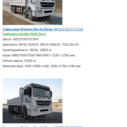
Самосвал Beiben North Benz
ND3310D37J7Z03
Самосвалы Beiben North Benz
Шасси: ND1310D37J7Z04
Двигатель: WP10.310E32; WP10.340E32; YC6L310-33…
Грузоподъемность: 16030, 15965 кг
Кузов: 6800/7000/7200/7400/7600 × 1100 × 2300 мм
Полная масса: 31000 кг
Колесная база: 1950+
3450+
1350, 1950+
3750+
1350 мм