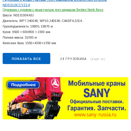
ND5310CCYZ14
Грузовики с кузовом с решетчатым тент-каркасом Beiben North Benz
Шасси: ND13100K43J
Двигатель: WP7.240E40; WP10.240E40; CA6DF4-22E4…
Грузоподъемность: 19805, 19870 кг
Кузов: 9500 × 600/800 × 2300 мм
Полная масса: 31000 кг
Колесная база: 1950+
4350+
1350 мм
ПОКАЗАТЬ ВСЕ
24 ГРУЗОВИКА
(ЕЩЕ 21)