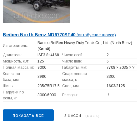
Beiben North Benz ND6770SF40
(автобусное шасси)
Baotou BeiBen Heavy-Duty Truck Co., Ltd. (North Benz)
Изготовитель:
(Китай)
Двигатель:
ISF3.8s4168
Число осей:
2
Мощность, кВт:
125
Число шин:
6
Полная масса, кг:
9000
Габариты, мм:
7708 × 2035 × ?
Колесная
Снаряженная
3980
3300
база, мм:
масса, кг:
Шины:
235/75R17.5
Свес, мм:
1603/2125
Нагрузки по
3000/6000
Рессоры:
-/-
осям, кг:
ПОКАЗАТЬ ВСЕ
2 ШАССИ
(ЕЩЕ 1)