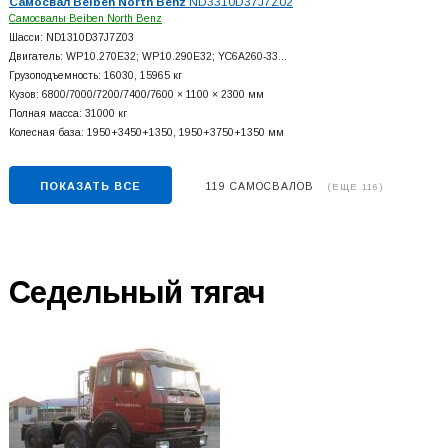
Самосвал Beiben North Benz
ND3310D37J7Z02
Самосвалы Beiben North Benz
Шасси: ND1310D37J7Z03
Двигатель: WP10.270E32; WP10.290E32; YC6A260-33…
Грузоподъемность: 16030, 15965 кг
Кузов: 6800/7000/7200/7400/7600 × 1100 × 2300 мм
Полная масса: 31000 кг
Колесная база: 1950+
3450+
1350, 1950+
3750+
1350 мм
ПОКАЗАТЬ ВСЕ
119 САМОСВАЛОВ
(ЕЩЕ 116)
Седельный тягач