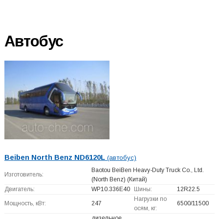
Автобус
Beiben North Benz ND6120L
(автобус)
Baotou BeiBen Heavy-Duty Truck Co., Ltd.
Изготовитель:
(North Benz)
(Китай)
Двигатель:
WP10.336E40
Шины:
12R22.5
Нагрузки по
Мощность, кВт:
247
6500/11500
осям, кг:
дизельное