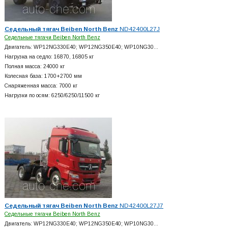
Седельный тягач Beiben North Benz
ND42400L27J
Седельные тягачи Beiben North Benz
Двигатель: WP12NG330E40; WP12NG350E40; WP10NG30…
Нагрузка на седло: 16870, 16805 кг
Полная масса: 24000 кг
Колесная база: 1700+
2700 мм
Снаряженная масса: 7000 кг
Нагрузки по осям: 6250/6250/11500 кг
Седельный тягач Beiben North Benz
ND42400L27J7
Седельные тягачи Beiben North Benz
Двигатель: WP12NG330E40; WP12NG350E40; WP10NG30…