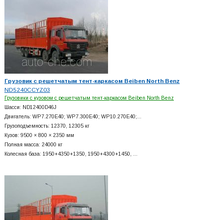
Грузовик с решетчатым тент-каркасом Beiben North Benz
ND5240CCYZ03
Грузовики с кузовом с решетчатым тент-каркасом Beiben North Benz
Шасси: ND12400D46J
Двигатель: WP7.270E40; WP7.300E40; WP10.270E40;…
Грузоподъемность: 12370, 12305 кг
Кузов: 9500 × 800 × 2350 мм
Полная масса: 24000 кг
Колесная база: 1950+
4350+
1350, 1950+
4300+
1450, …